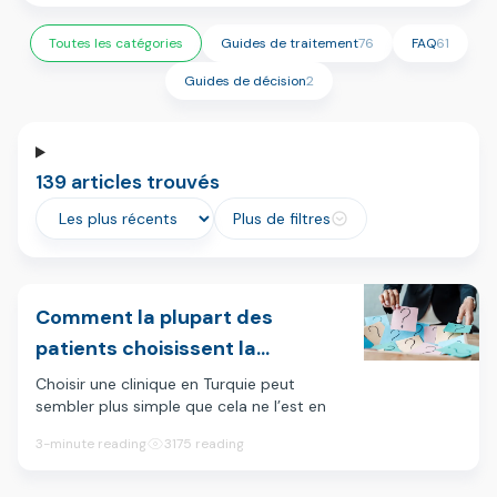
Toutes les catégories
Guides de traitement
76
FAQ
61
Guides de décision
2
139 articles trouvés
Plus de filtres
Comment la plupart des
patients choisissent la
mauvaise clinique en Turquie
Choisir une clinique en Turquie peut
sembler plus simple que cela ne l’est en
(et comment choisir la bonne)
réalité.
3-minute reading
3175 reading
Vous ouvrez quelques sites web, faites
défiler les réseaux sociaux, lisez quelques