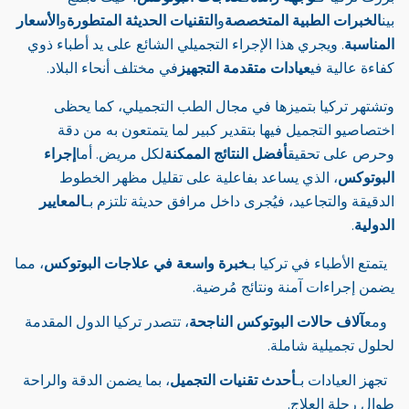
بين
الخبرات الطبية المتخصصة
و
التقنيات الحديثة المتطورة
و
الأسعار
المناسبة
. ويجري هذا الإجراء التجميلي الشائع على يد أطباء ذوي
كفاءة عالية في
عيادات متقدمة التجهيز
في مختلف أنحاء البلاد.
وتشتهر تركيا بتميزها في مجال الطب التجميلي، كما يحظى
اختصاصيو التجميل فيها بتقدير كبير لما يتمتعون به من دقة
وحرص على تحقيق
أفضل النتائج الممكنة
لكل مريض. أما
إجراء
البوتوكس
، الذي يساعد بفاعلية على تقليل مظهر الخطوط
الدقيقة والتجاعيد، فيُجرى داخل مرافق حديثة تلتزم بـ
المعايير
الدولية
.
يتمتع الأطباء في تركيا بـ
خبرة واسعة في علاجات البوتوكس
، مما
يضمن إجراءات آمنة ونتائج مُرضية.
ومع
آلاف حالات البوتوكس الناجحة
، تتصدر تركيا الدول المقدمة
لحلول تجميلية شاملة.
تجهز العيادات بـ
أحدث تقنيات التجميل
، بما يضمن الدقة والراحة
طوال رحلة العلاج.