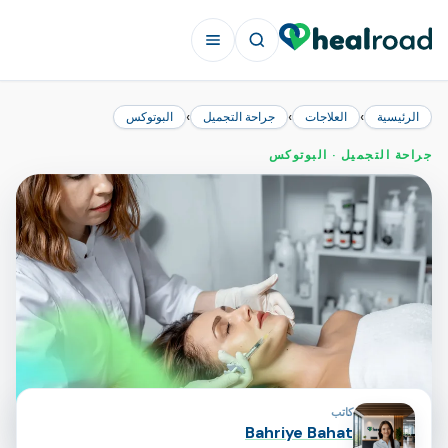
›
›
›
الرئيسية
العلاجات
جراحة التجميل
البوتوكس
جراحة التجميل · البوتوكس
المساهمون في الصفحة
كاتب
Bahriye Bahat