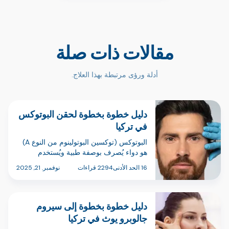
مقالات ذات صلة
أدلة ورؤى مرتبطة بهذا العلاج.
دليل خطوة بخطوة لحقن البوتوكس
في تركيا
البوتوكس (توكسين البوتولينوم من النوع A)
هو دواء يُصرف بوصفة طبية ويُستخدم
بجرعات صغيرة ومحسوبة بعناية لإرخاء
16 الحد الأدنى
2294 قراءات
نوفمبر. 21, 2025
عضلات الوجه المستهدفة وتخفيف الخطوط
التعبيرية الديناميكية (مثل خطوط العبوس،
وخطوط الجبهة، وتجاعيد حول العينين).…
دليل خطوة بخطوة إلى سيروم
جالوبرو يوث في تركيا