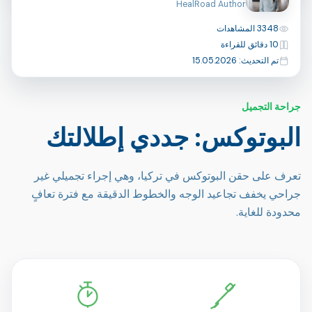
HealRoad Author
المشاهدات
3348 المشاهدات
مدة القراءة
10 دقائق للقراءة
آخر تحديث
تم التحديث: 15.05.2026
جراحة التجميل
البوتوكس: جددي إطلالتك
تعرف على حقن البوتوكس في تركيا، وهي إجراء تجميلي غير
جراحي يخفف تجاعيد الوجه والخطوط الدقيقة مع فترة تعافٍ
محدودة للغاية.