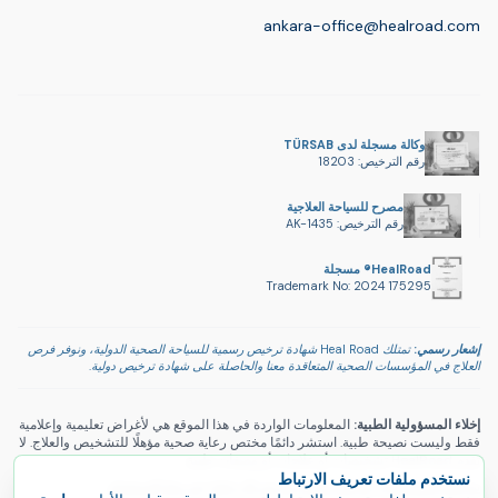
ankara-office@healroad.com
وكالة مسجلة لدى TÜRSAB
رقم الترخيص: 18203
مصرح للسياحة العلاجية
رقم الترخيص: AK-1435
HealRoad® مسجلة
Trademark No: 2024 175295
إشعار رسمي:
تمتلك Heal Road شهادة ترخيص رسمية للسياحة الصحية الدولية، ونوفر فرص
العلاج في المؤسسات الصحية المتعاقدة معنا والحاصلة على شهادة ترخيص دولية.
إخلاء المسؤولية الطبية:
المعلومات الواردة في هذا الموقع هي لأغراض تعليمية وإعلامية
فقط وليست نصيحة طبية. استشر دائمًا مختص رعاية صحية مؤهلًا للتشخيص والعلاج. لا
تقدم HealRoad تشخيصات أو علاجات أو وصفات طبية.
نستخدم ملفات تعريف الارتباط
سياسة الخصوصية
|
سياسة ملفات تعريف الارتباط
|
شروط الاستخدام