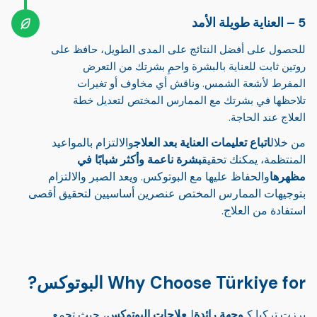
العناية طويلة الأمد
للحصول على أفضل النتائج على المدى الطويل، حافظ على
روتين ثابت للعناية بالبشرة واحمِ بشرتك من التعرض
المفرط لأشعة الشمس. وناقش أي مخاوف أو تغيرات
تلاحظها في بشرتك مع الممارس المختص لتعديل خطة
العلاج عند الحاجة.
من خلال
اتباع تعليمات العناية بعد العلاج
والالتزام بالمواعيد
المنتظمة، يمكنك تحقيق
بشرة ناعمة وأكثر شبابًا في
مظهرها
والحفاظ عليها مع البوتوكس. ويعد الصبر والالتزام
بتوجيهات الممارس المختص عنصرين أساسيين لتحقيق أقصى
استفادة من العلاج.
Why Choose Türkiye for البوتوكس?
برزت تركيا كـ
وجهة رائدة
لـ
علاجات البوتوكس
، حيث تجمع