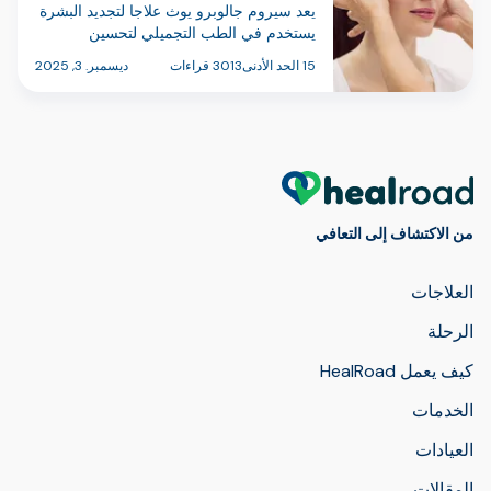
يعد سيروم جالوبرو يوث علاجا لتجديد البشرة
يستخدم في الطب التجميلي لتحسين
الترطيب والمرونة والجودة العامة للجلد.
15 الحد الأدنى
3013 قراءات
ديسمبر. 3, 2025
وفي تركيا، يقدم هذا العلاج عادة في عيادات
الجلدية والطب التجميلي على شكل جلسات
من الحقن المجهري، وغالبا ما …
من الاكتشاف إلى التعافي
العلاجات
الرحلة
كيف يعمل HealRoad
الخدمات
العيادات
المقالات