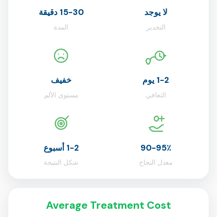
لا يوجد
15-30 دقيقة
التخدير
المدة
1-2 يوم
خفيف
التعافي
مستوى الألم
90-95٪
1-2 أسبوع
معدل النجاح
شكل النتيجة
Average Treatment Cost