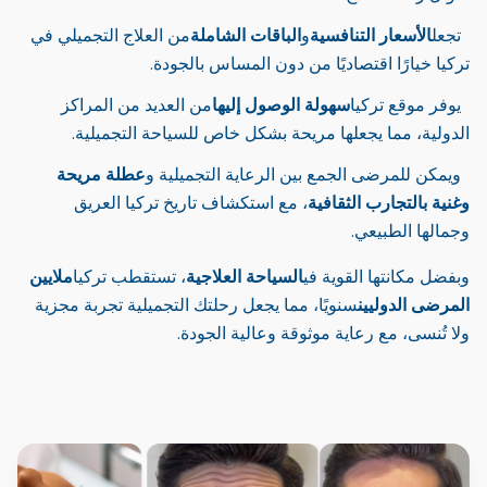
تجعل
الأسعار التنافسية
و
الباقات الشاملة
من العلاج التجميلي في
تركيا خيارًا اقتصاديًا من دون المساس بالجودة.
يوفر موقع تركيا
سهولة الوصول إليها
من العديد من المراكز
الدولية، مما يجعلها مريحة بشكل خاص للسياحة التجميلية.
ويمكن للمرضى الجمع بين الرعاية التجميلية و
عطلة مريحة
وغنية بالتجارب الثقافية
، مع استكشاف تاريخ تركيا العريق
وجمالها الطبيعي.
وبفضل مكانتها القوية في
السياحة العلاجية
، تستقطب تركيا
ملايين
المرضى الدوليين
سنويًا، مما يجعل رحلتك التجميلية تجربة مجزية
ولا تُنسى، مع رعاية موثوقة وعالية الجودة.