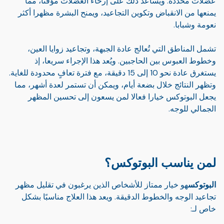
عضلات محددة. ويساعد ذلك على إرخاء العضلات مؤقتا، مما
يمنعها من الانقباض وتكوين التجاعيد، ويمنح البشرة مظهرا أكثر
نعومة وشبابا.
تشمل المناطق التي تُعالج عادة الجبهة، وتجاعيد زوايا العين،
وخطوط العبوس بين الحاجبين. ويُعد هذا الإجراء سريعا، إذ
يستغرق عادة نحو 10 إلى 15 دقيقة، مع فترة تعافٍ محدودة للغاية.
وتظهر النتائج خلال بضعة أيام، ويمكن أن تستمر لعدة أشهر، مما
يجعل البوتوكس خيارا فعالا لمن يسعون إلى تحسين المظهر
الجمالي للوجه.
لمن يناسب البوتوكس؟
البوتوكس
هو خيار ممتاز للأشخاص الذين يرغبون في تقليل مظهر
تجاعيد الوجه والخطوط الدقيقة. ويعد هذا العلاج مناسبًا بشكل
خاص لـ: