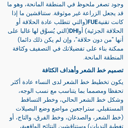
وجود تصغر ملحوظ في المنطقة المانحة، وهو ما
قد يجعل الزراعة غير موثوقة. ستناقشين ما إذا
كانت تقنية
FUE
(والتي تتطلب عادة الحلاقة أو
الحلاقة الجزئية) أو
DHI
(التي يُسوَّق لها غالبا على
أنها "من دون حلاقة"، وإن لم يكن ذلك دائما)
ممكنة بناء على تفضيلاتك في التصفيف وكثافة
المنطقة المانحة.
تصميم خط الشعر وأهداف الكثافة
يكون تخطيط خط الشعر لدى النساء عادة أكثر
تحفظا ومصمما بما يتناسب مع نسب الوجه،
وشكل خط الشعر الحالي، وخطر التساقط
المستقبلي. ستراجعين مواضع وضع البصيلات
(خط الشعر، والصدغان، وخط الفرق، والتاج، أو
تغطية الندبات) وستناقشين النتائج الواقعية،