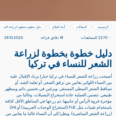
الرئيسية
المقالات
أدلة العلاج
دليل خطوة بخطوة لزراعة الشعر ل
2270 المشاهدات
18 دقائق قراءة
28.10.2025
دليل خطوة بخطوة لزراعة
الشعر للنساء في تركيا
أصبحت زراعة الشعر للنساء في تركيا خيارا يزداد الإقبال عليه
بين النساء اللواتي يعانين من ترقق الشعر، أو ثعلبة الشد، أو
تساقط الشعر النمطي المستقر، ويرغبن في تحسين دائم وبمظهر
طبيعي. تتضمن العملية عادة استخراج البصيلات، وغالبا من
مؤخرة فروة الرأس أو جانبيها، ثم زرعها في المناطق الأقل كثافة
باستخدام تقنيات مثل FUE (استخراج الوحدات الجريبية) أو DHI
(زراعة الشعر المباشرة). ونظرا إلى أن النساء غالبا ما يعانين من