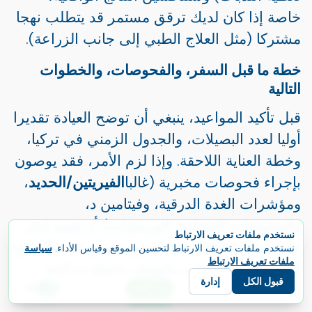
خاصة إذا كان لديك ترقق مستمر قد يتطلب نهجا
مشتركا (مثل العلاج الطبي إلى جانب الزراعة).
خطة ما قبل السفر، والفحوصات، والخطوات
التالية
قبل تأكيد المواعيد، ينبغي أن توضح العيادة تقديرا
أوليا لعدد البصيلات، والجدول الزمني في تركيا،
وخطة العناية اللاحقة. وإذا لزم الأمر، فقد يوصون
بإجراء فحوصات مخبرية (غالبا
الفيريتين/الحديد
،
ومؤشرات الغدة الدرقية، وفيتامين د،
والفحوصات المتعلقة بالهرمونات) أو تقييم لدى
نستخدم ملفات تعريف الارتباط
طبيب جلدية لتأكيد التشخيص. تضمن هذه الخطوة
نستخدم ملفات تعريف الارتباط لتحسين الموقع وقياس الأداء.
سياسة
ملفات تعريف الارتباط
أن تسافري بتوقعات واضحة، وخطة جراحية
قبول الكل
إدارة
مناسبة، ونتيجة أكثر أمانا وقابلية للتنبؤ.
E
ابدأ رحلتك
اللغة