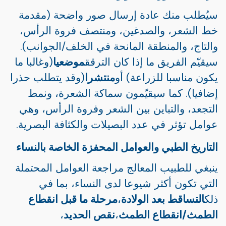
سيُطلب منك عادة إرسال صور واضحة (مقدمة
خط الشعر، والصدغين، ومنتصف فروة الرأس،
والتاج، والمنطقة المانحة في الخلف/الجوانب).
سيقيّم الفريق ما إذا كان الترقق
موضعيا
(وغالبا ما
يكون مناسبا للزراعة) أو
منتشرا
(وقد يتطلب حذرا
إضافيا). كما سيقيّمون سماكة الشعرة، ونمط
التجعد، والتباين بين الشعر وفروة الرأس، وهي
عوامل تؤثر في عدد البصيلات والكثافة البصرية.
التاريخ الطبي والعوامل المحفزة الخاصة بالنساء
ينبغي للطبيب المعالج مراجعة العوامل المحتملة
التي تكون أكثر شيوعا لدى النساء، بما في
ذلك
التساقط بعد الولادة
،
مرحلة ما قبل انقطاع
الطمث/انقطاع الطمث
،
نقص الحديد
،