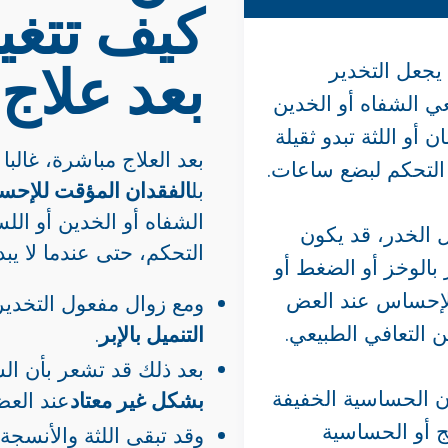
كيف تتغي
بعد علاج 
ا يجعل التخدير
ي الشفاه أو الخدين
ن أو اللثة تبدو ثقيلة
بعد العلاج مباشرة، غالبا 
التحكم لبضع ساعات.
بل
الفقدان المؤقت للإحس
الشفاه أو الخدين أو اللس
 الخدر، قد يكون
التحكم، حتى عندما لا يبد
بالوخز أو الضغط أو
الإحساس عند العض
ومع زوال مفعول التخدير
ن التعافي الطبيعي.
التنميل بالإبر
.
بعد ذلك قد تشعر بأن ال
ن الحساسية الخفيفة
بشكل غير معتاد
عند العض
يج أو الحساسية
وقد تبقى اللثة والأنسجة 