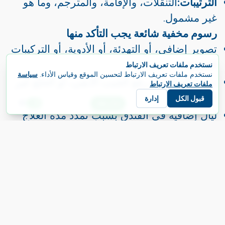
الترتيبات:
التنقلات، والإقامة، والمترجم، وما هو
غير مشمول.
رسوم مخفية شائعة يجب التأكد منها
تصوير إضافي، أو التهدئة، أو الأدوية، أو التركيبات
المؤقتة
نستخدم ملفات تعريف الارتباط
نستخدم ملفات تعريف الارتباط لتحسين الموقع وقياس الأداء.
سياسة
ترقيع العظم، أو رفع الجيب الأنفي، أو الخلع غير
ملفات تعريف الارتباط
المذكور في عرض السعر
قبول الكل
إدارة
E
ابدأ رحلتك
اللغة
ليال إضافية في الفندق بسبب تمدد مدة العلاج
تساعدك HealRoad على مقارنة العيادات من
خلال تفاصيل باقات واضحة وشفافة، وتجيب عن
أسئلتك أثناء التخطيط لعلاجك في تركيا.
قارن عروض علاج الأسنان بقائمة
واضحة