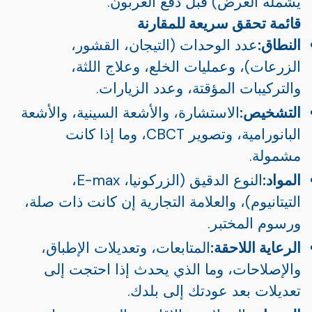
يشمله العرض) قبل دفع العربون.
قائمة تحقق سريعة للمقارنة
النطاق:
عدد الوحدات (التيجان، القشور،
الزرعات)، وعمليات الخلع، وعلاج اللثة،
والتركيبات المؤقتة، وعدد الزيارات.
التشخيص:
الاستشارة، والأشعة السينية، والأشعة
البانورامية، وتصوير CBCT، وما إذا كانت
مشمولة.
المواد:
النوع الدقيق (الزركونيا، E-max،
التيتانيوم)، والعلامة التجارية إن كانت ذات صلة،
ورسوم المختبر.
الرعاية اللاحقة:
المتابعات، وتعديلات الإطباق،
والإصلاحات، وما الذي يحدث إذا احتجت إلى
تعديلات بعد عودتك إلى بلدك.