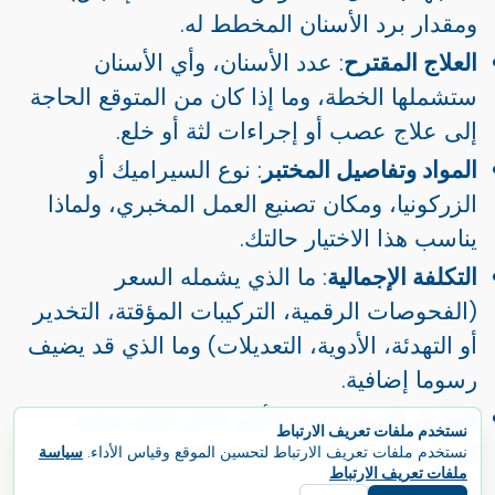
ومقدار برد الأسنان المخطط له.
العلاج المقترح
: عدد الأسنان، وأي الأسنان
ستشملها الخطة، وما إذا كان من المتوقع الحاجة
إلى علاج عصب أو إجراءات لثة أو خلع.
المواد وتفاصيل المختبر
: نوع السيراميك أو
الزركونيا، ومكان تصنيع العمل المخبري، ولماذا
يناسب هذا الاختيار حالتك.
التكلفة الإجمالية
: ما الذي يشمله السعر
(الفحوصات الرقمية، التركيبات المؤقتة، التخدير
أو التهدئة، الأدوية، التعديلات) وما الذي قد يضيف
رسوما إضافية.
الجدول الزمني
: عدد الأيام داخل البلد، وعدد
نستخدم ملفات تعريف الارتباط
المواعيد، وما إذا كانت هناك حاجة محتملة لرحلة
نستخدم ملفات تعريف الارتباط لتحسين الموقع وقياس الأداء.
سياسة
ملفات تعريف الارتباط
ثانية.