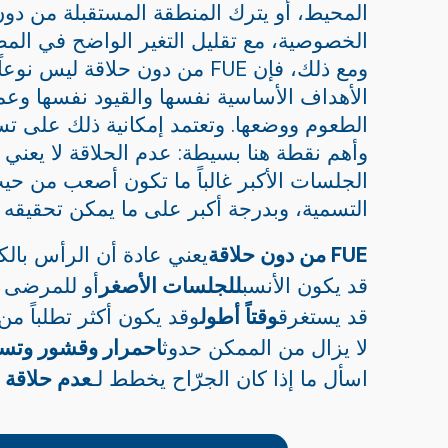
المحيط، أو يترك المنطقة المستقبلة من دو
الخصوصية، مع تقليل التغير الواضح في الم
ومع ذلك، فإن FUE من دون حلا
الأهداف الأساسية نفسها والقيود نفسها وعم
الطعوم ووضعها. وتعتمد إمكانية ذلك على تس
وأهم نقطة هنا بسيطة: عدم الحلاقة لا يعن
الجلسات الأكبر غالباً ما تكون أصعب من ح
التسمية، وبدرجة أكبر على ما يمكن تحقيق
FUE من دون حلاقة
يعني عادة أن الرأس بالكا
قد يكون الأنسب
للجلسات الأصغر
أو للمرضى ذ
قد يستغرق
وقتاً أطول
وقد يكون أكثر تطلباً من الناحية التقن
لا يزال من الممكن حدوث
احمرار وقشور وتس
اسأل ما إذا كان الجرّاح يخطط لـ
عدم حلاقة 