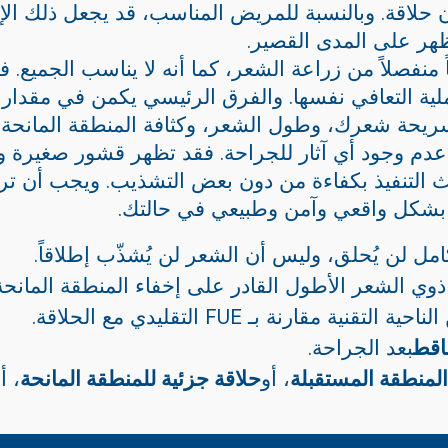
ن حلاقة. وبالنسبة للمريض المناسب، قد يجعل ذلك 
ظهر على المدى القصير.
قة ليس نوعاً منفصلاً من زراعة الشعر، كما أنه لا يناسب الج
لية التعافي نفسها. والفرق الرئيسي يكمن في مقدار
ريحة شعرك، وطول الشعر، وكثافة المنطقة المانحة، و
ي عدم وجود أي آثار للجراحة. فقد تظهر قشور صغيرة
يث التنفيذ بكفاءة من دون بعض التشذيب. ويجب أن تر
ه بشكل واقعي وآمن وطبيعي في حالتك.
مل لن يُحلق، وليس أن الشعر لن يُشذّب إطلاقاً.
وي الشعر الأطول القادر على إخفاء المنطقة المانحة
ية مقارنة بـ FUE التقليدي مع الحلاقة.
اقط
بعد الجراحة.
المنطقة المستقبلة
، أو
حلاقة جزئية للمنطقة المانحة
، أ