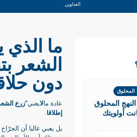
العناوين
ما الذي ي
دون حلاق
 المحلوق
النهج المحلوق
عادة ما
لا
يعني
"زرع الشعر بتقنية FUE
انت أولويتك
إطلاقا
.
بل يعني غالبا أن الجرّاح