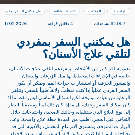
الرئيسية
المقالات
الأسئلة الشائعة
هل يمكنني السفر بمفردي لت
2057 المشاهدات
4 دقائق قراءة
17.02.2026
هل يمكنني السفر بمفردي
لتلقي علاج الأسنان؟
نعم، يسافر كثير من الأشخاص بمفردهم لتلقي علاجات الأسنان،
خاصة في الإجراءات المخطط لها مثل الزرعات والتيجان
والقشور الخزفية أو استشارات جراحة الفم. ويمكن أن يكون
السفر الفردي عملياً إذا كنت منظماً، ولائقاً طبياً للسفر، وتتلقى
الرعاية من عيادة موثوقة. لكن السؤال الأساسي ليس فقط ما إذا
كان يمكنك السفر وحدك، بل ما إذا كان ذلك آمناً ومنطقياً بالنظر
إلى نوع العلاج الذي ستتلقاه، وحالتك الصحية، واحتياجاتك خلال
التعافي. قبل الحجز، اطلب من العيادة خطة علاج واضحة، وعدد
الزيارات المتوقع، ومستوى الانزعاج المحتمل، والأدوية التي قد
تحتاج إليها، وما إذا كنت ستكون لائقاً للسفر مباشرة بعد الإجراء.