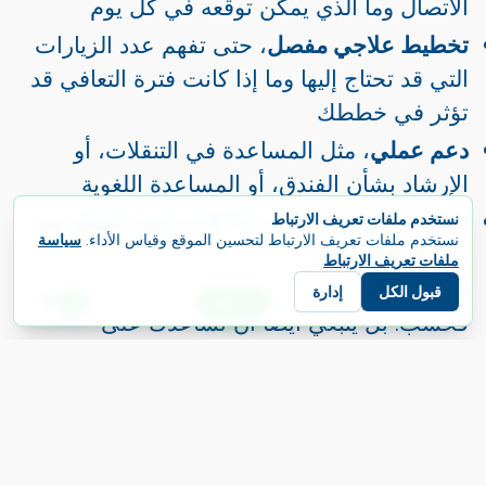
الاتصال وما الذي يمكن توقعه في كل يوم
تخطيط علاجي مفصل
، حتى تفهم عدد الزيارات
التي قد تحتاج إليها وما إذا كانت فترة التعافي قد
تؤثر في خططك
دعم عملي
، مثل المساعدة في التنقلات، أو
الإرشاد بشأن الفندق، أو المساعدة اللغوية
ترتيبات المتابعة
، خاصة إذا كانت لديك أسئلة بعد
نستخدم ملفات تعريف الارتباط
نستخدم ملفات تعريف الارتباط لتحسين الموقع وقياس الأداء.
سياسة
عودتك إلى بلدك
ملفات تعريف الارتباط
العيادة الجيدة لا تكتفي بمناقشة الإجراء نفسه
قبول الكل
إدارة
E
ابدأ رحلتك
اللغة
فحسب. بل ينبغي أيضًا أن تساعدك على
فهم
الجوانب اللوجستية والتعافي والتواصل
التي
تصبح أكثر أهمية عندما تسافر بمفردك.
إذا بدا لك أي شيء غير واضح، فاطلب توضيحًا
قبل أن تلتزم.