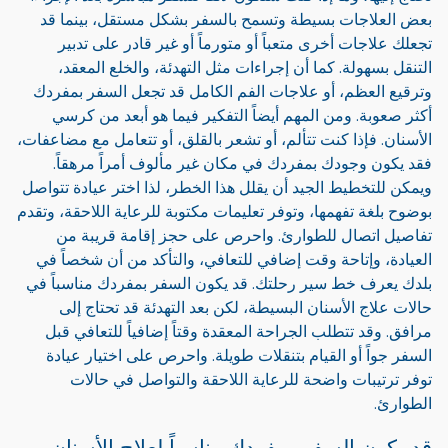
بعض العلاجات بسيطة وتسمح بالسفر بشكل مستقل، بينما قد
تجعلك علاجات أخرى متعباً أو متورماً أو غير قادر على تدبير
التنقل بسهولة. كما أن إجراءات مثل التهدئة، والخلع المعقد،
وترقيع العظم، أو علاجات الفم الكامل قد تجعل السفر بمفردك
أكثر صعوبة. ومن المهم أيضاً التفكير فيما هو أبعد من كرسي
الأسنان. فإذا كنت تتألم، أو تشعر بالقلق، أو تتعامل مع مضاعفات،
فقد يكون وجودك بمفردك في مكان غير مألوف أمراً مرهقاً.
ويمكن للتخطيط الجيد أن يقلل هذا الخطر، لذا اختر عيادة تتواصل
بوضوح بلغة تفهمها، وتوفر تعليمات مكتوبة للرعاية اللاحقة، وتقدم
تفاصيل اتصال للطوارئ. واحرص على حجز إقامة قريبة من
العيادة، وإتاحة وقت إضافي للتعافي، والتأكد من أن شخصاً في
بلدك يعرف خط سير رحلتك. قد يكون السفر بمفردك مناسباً في
حالات علاج الأسنان البسيطة، لكن بعد التهدئة قد تحتاج إلى
مرافق. وقد تتطلب الجراحة المعقدة وقتاً إضافياً للتعافي قبل
السفر جواً أو القيام بتنقلات طويلة. واحرص على اختيار عيادة
توفر ترتيبات واضحة للرعاية اللاحقة والتواصل في حالات
الطوارئ.
قد يكون السفر بمفردك مناسباً لعلاج الأسنان