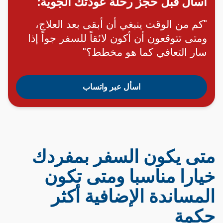
اسأل قبل حجز رحلة عودتك الجوية:
"كم من الوقت ينبغي أن أبقى بعد العلاج،
ومتى تتوقعون أن أكون لائقاً للسفر جواً إذا
سار التعافي كما هو مخطط؟"
اسأل عبر واتساب
متى يكون السفر بمفردك
خيارا مناسبا ومتى تكون
المساندة الإضافية أكثر
حكمة