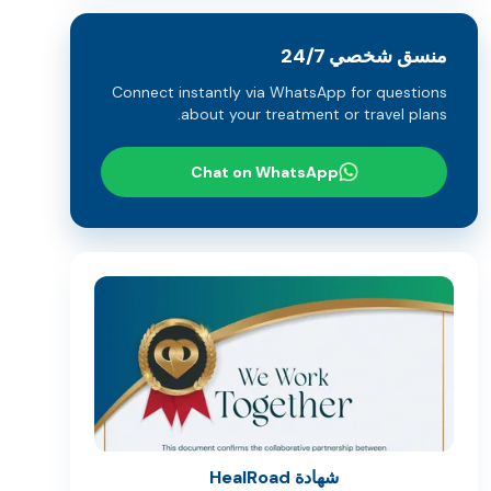
منسق شخصي 24/7
Connect instantly via WhatsApp for questions
about your treatment or travel plans.
Chat on WhatsApp
شهادة HealRoad