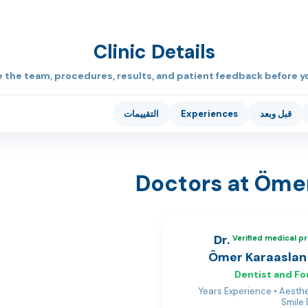
Clinic Details
the team, procedures, results, and patient feedback before y
قبل وبعد
Experiences
التقييمات
Doctors at Ömer
Dr.
Verified medical pr
Ömer Karaaslan
Dentist and F
13+ Years Experience • Aesth
Smile