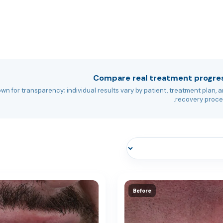
تبييض الأسنان الاحترافي
clinic
Varies
تاج الزركونيوم
clinic
Varies
Compare real treatment progre
wn for transparency; individual results vary by patient, treatment plan, 
قشرة إي-ماكس
recovery proce
clinic
Varies
الترابط المركب
clinic
Varies
clinic
Varies
Before
تاج إي-ماكس
clinic
Varies