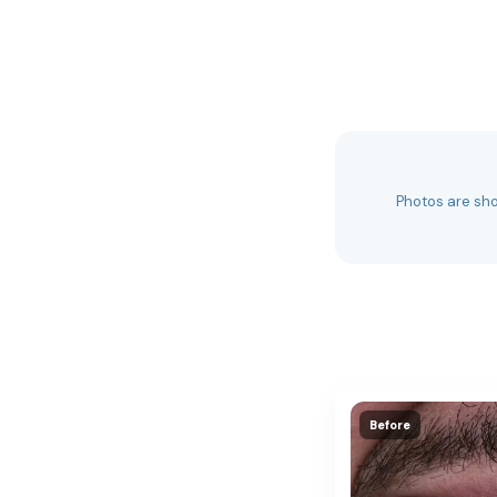
Ask 
Choose
Ask 
Choose
Photos are sho
Ask 
Choose
Ask 
Choose
Ask 
Choose
Before
Ask 
Choose