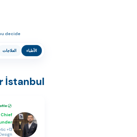
ou decide.
الأطباء
العلاجات
 İstanbul
ofile
Chief
ounder
etic
 Design