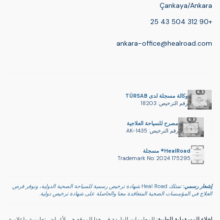
Çankaya/Ankara
+90 312 504 43 25
ankara-office@healroad.com
وكالة مسجلة لدى TÜRSAB
رقم الترخيص: 18203
مصرح للسياحة العلاجية
رقم الترخيص: AK-1435
HealRoad® مسجلة
Trademark No: 2024 175295
إشعار رسمي:
تمتلك Heal Road شهادة ترخيص رسمية للسياحة الصحية الدولية، ونوفر فرص
العلاج في المؤسسات الصحية المتعاقدة معنا والحاصلة على شهادة ترخيص دولية.
إخلاء المسؤولية الطبية:
المعلومات الواردة في هذا الموقع هي لأغراض تعليمية وإعلامية