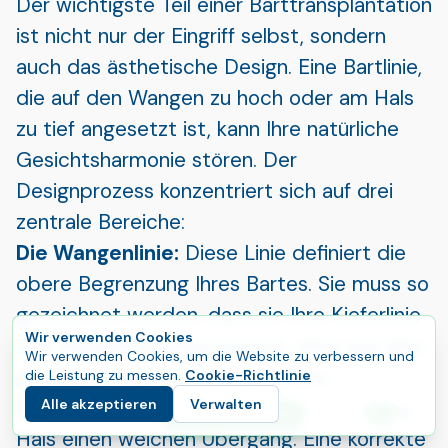
Der wichtigste Teil einer Barttransplantation
ist nicht nur der Eingriff selbst, sondern
auch das ästhetische Design. Eine Bartlinie,
die auf den Wangen zu hoch oder am Hals
zu tief angesetzt ist, kann Ihre natürliche
Gesichtsharmonie stören. Der
Designprozess konzentriert sich auf drei
zentrale Bereiche:
Die Wangenlinie:
Diese Linie definiert die
obere Begrenzung Ihres Bartes. Sie muss so
gezeichnet werden, dass sie Ihre Kieferlinie
Wir verwenden Cookies
und Wangenknochen betont, ohne wie eine
Wir verwenden Cookies, um die Website zu verbessern und
gerade, künstliche Linie zu wirken.
die Leistung zu messen.
Cookie-Richtlinie
Die Halslinie:
Ein natürlicher Bart hat am
Alle akzeptieren
Verwalten
E
Starten Sie Ihre Reise
Sprac
Hals einen weichen Übergang. Eine korrekte