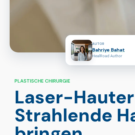
Mitwirkende an dieser Seite
AUTOR
Bahriye Bahat
HealRoad Author
PLASTISCHE CHIRURGIE
Laser-Hauter
Strahlende H
bringen