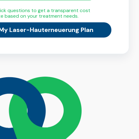
ck questions to get a transparent cost
te based on your treatment needs.
 My Laser-Hauterneuerung Plan