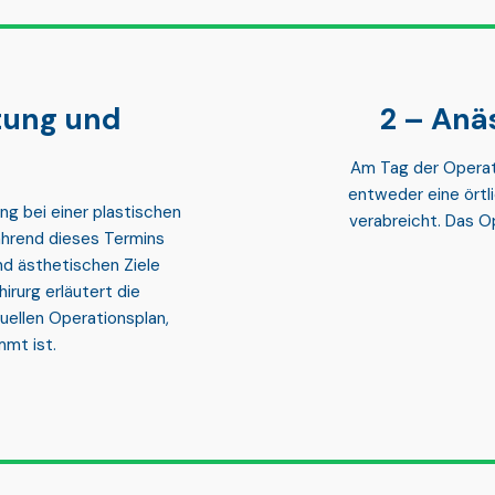
tung und
Anäs
Am Tag der Operati
entweder
eine ört
ung
bei einer plastischen
verabreicht. Das O
ährend dieses Termins
nd ästhetischen Ziele
hirurg erläutert die
duellen Operationsplan
,
mmt ist.