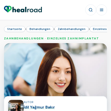
›
›
›
Startseite
Behandlungen
Zahnbehandlungen
Einzelnes Z
ZAHNBEHANDLUNGEN · EINZELNES ZAHNIMPLANTAT
Mitwirkende an dieser Seite
AUTOR
İdil Yağmur Bakır