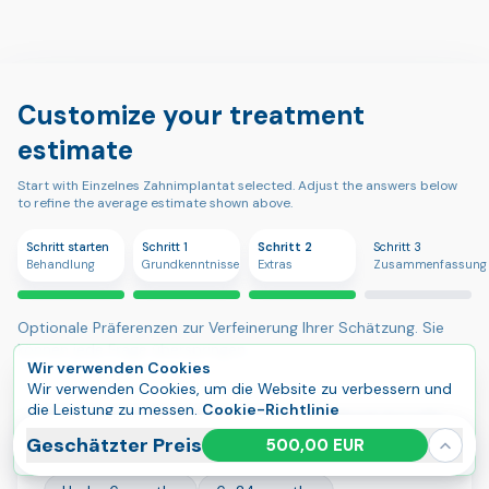
Customize your treatment
estimate
Start with Einzelnes Zahnimplantat selected. Adjust the answers below
to refine the average estimate shown above.
Schritt starten
Schritt 1
Schritt 2
Schritt 3
Behandlung
Grundkenntnisse
Extras
Zusammenfassung
Optionale Präferenzen zur Verfeinerung Ihrer Schätzung. Sie
können jede Frage überspringen.
Wir verwenden Cookies
Wir verwenden Cookies, um die Website zu verbessern und
die Leistung zu messen.
Cookie-Richtlinie
How long has it been since that tooth
Alle akzeptieren
Verwalten
Geschätzter Preis
500,00 EUR
was last there?