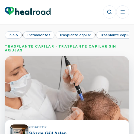
›
›
›
Inicio
Tratamientos
Trasplante capilar
Trasplante capilar 
TRASPLANTE CAPILAR · TRASPLANTE CAPILAR SIN
AGUJAS
Colaboradores de la página
REDACTOR
Gözde Gül Aslan