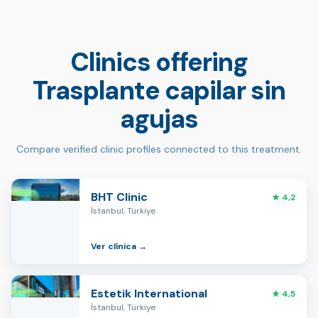
Clinics offering
Trasplante capilar sin
agujas
Compare verified clinic profiles connected to this treatment.
BHT Clinic
★ 4,2
İstanbul, Türkiye
Ver clínica →
Estetik International
★ 4,5
İstanbul, Türkiye