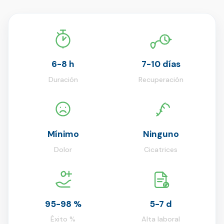
6-8 h
7-10 días
Duración
Recuperación
Mínimo
Ninguno
Dolor
Cicatrices
95-98 %
5-7 d
Éxito %
Alta laboral