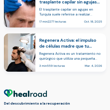
trasplante capilar sin agujas
en Turquía
El trasplante capilar sin agujas en
Turquía suele referirse a realizar
algunas partes del procedimiento, con
17 min
2277 lecturas
Oct. 18, 2025
mayor frecuencia la administración de
anestesia local, sin agujas
tradicionales (por ejemplo, mediante
inyecto…
Regenera Activa: el impulso
de células madre que tu
trasplante capilar necesita.
Regenera Activa es un tratamiento no
quirúrgico que utiliza una pequeña
muestra de tu propio tejido del cuero
3 min
559 lecturas
Mar. 4, 2026
cabelludo para crear una solución rica
en células, que luego se inyecta en las
zonas con adelgazamiento capil…
Del descubrimiento a la recuperación