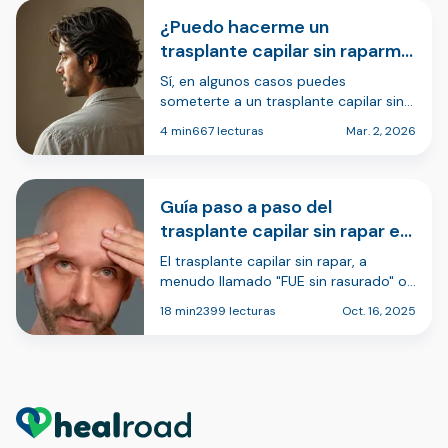
¿Puedo hacerme un
trasplante capilar sin raparme
la cabeza? La verdad sobre la
Sí, en algunos casos puedes
FUE "sin rapar"
someterte a un trasplante capilar sin
raparte toda la cabeza. Esto suele
4 min
667 lecturas
Mar. 2, 2026
llamarse procedimiento FUE sin rapar
o con cabello no rasurado. En lugar de
recortar todo el cuero cabelludo, el
ciruj…
Guía paso a paso del
trasplante capilar sin rapar en
Turquía
El trasplante capilar sin rapar, a
menudo llamado "FUE sin rasurado" o
"U-FUE", es una técnica en la que la
18 min
2399 lecturas
Oct. 16, 2025
zona receptora y, en algunos casos, la
zona donante pueden tratarse sin
rapar por completo el cuero
cabelludo. …