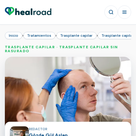
›
›
›
Inicio
Tratamientos
Trasplante capilar
Trasplante capilar 
TRASPLANTE CAPILAR · TRASPLANTE CAPILAR SIN
RASURADO
Colaboradores de la página
REDACTOR
Gözde Gül Aslan