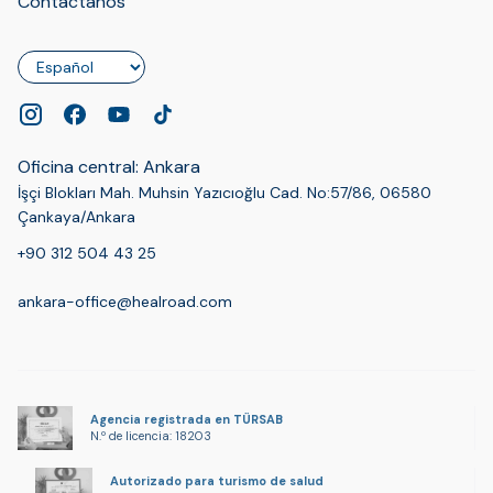
Contáctanos
Idioma
Oficina central: Ankara
İşçi Blokları Mah. Muhsin Yazıcıoğlu Cad. No:57/86, 06580
Çankaya/Ankara
+90 312 504 43 25
ankara-office@healroad.com
Agencia registrada en TÜRSAB
N.º de licencia: 18203
Autorizado para turismo de salud