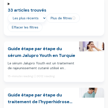
33 articles trouvés
Plus de filtres
Effacer les filtres
Guide étape par étape du
sérum Jalupro Youth en Turquie
Le sérum Jalupro Youth est un traitement
de rajeunissement cutané utilisé en
médecine esthétique pour améliorer
15-minute reading
3012 reading
l'hydratation, l'élasticité et la qualité
globale de la peau. En Turquie, il est
couramment proposé dans les cliniques
de dermatologie et de médecine
Guide étape par étape du
esthétique sous forme de cure de micro-
traitement de l'hyperhidrose
injections, souvent décrite comme une «
biorevitalisation » ou un traitement « skin