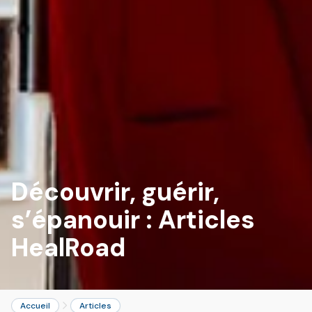
Découvrir, guérir,
s’épanouir :
Articles
HealRoad
Accueil
Articles