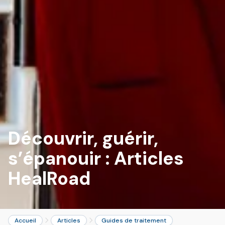
Découvrir, guérir,
s’épanouir :
Articles
HealRoad
Accueil
Articles
Guides de traitement