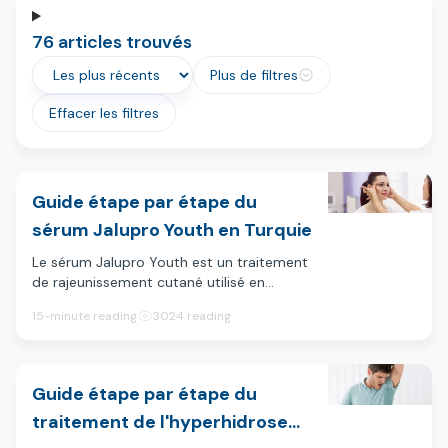
76 articles trouvés
Plus de filtres
Effacer les filtres
Guide étape par étape du
sérum Jalupro Youth en Turquie
Le sérum Jalupro Youth est un traitement
de rajeunissement cutané utilisé en
médecine esthétique pour améliorer
15-minute reading
3024 reading
l'hydratation, l'élasticité et la qualité
globale de la peau. En Turquie, il est
couramment proposé dans les cliniques
de dermatologie et de médecine
Guide étape par étape du
esthétique sous forme de cure de micro-
traitement de l'hyperhidrose
injections, souvent décrite comme une «
biorevitalisation » ou un traitement « skin