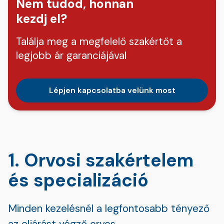
Nem tudod, honnan
kezdj el?
Találja meg a megfelelő szakértőt a
legjobb ár garanciájával
Lépjen kapcsolatba velünk most
1. Orvosi szakértelem
és specializáció
Minden kezelésnél a legfontosabb tényező
az eljárást végző orvos.