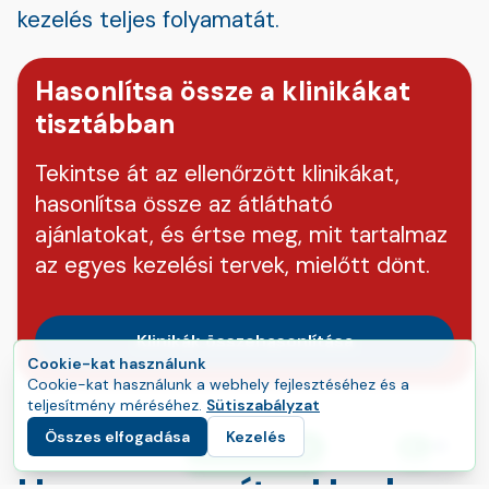
kezelés teljes folyamatát.
Hasonlítsa össze a klinikákat
tisztábban
Tekintse át az ellenőrzött klinikákat,
hasonlítsa össze az átlátható
ajánlatokat, és értse meg, mit tartalmaz
az egyes kezelési tervek, mielőtt dönt.
Klinikák összehasonlítása
Cookie-kat használunk
Cookie-kat használunk a webhely fejlesztéséhez és a
teljesítmény méréséhez.
Sütiszabályzat
Összes elfogadása
Kezelés
E
Induljon el az útján
Nyelv