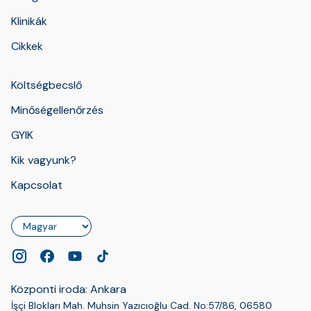
Klinikák
Cikkek
Költségbecslő
Minőségellenőrzés
GYIK
Kik vagyunk?
Kapcsolat
Nyelv
Központi iroda: Ankara
İşçi Blokları Mah. Muhsin Yazıcıoğlu Cad. No:57/86, 06580