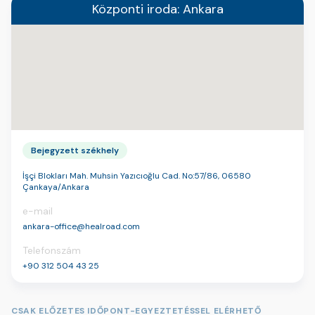
Központi iroda: Ankara
Bejegyzett székhely
İşçi Blokları Mah. Muhsin Yazıcıoğlu Cad. No:57/86, 06580
Çankaya/Ankara
e-mail
ankara-office@healroad.com
Telefonszám
+90 312 504 43 25
CSAK ELŐZETES IDŐPONT-EGYEZTETÉSSEL ELÉRHETŐ