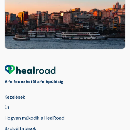
A felfedezéstől a felépülésig
Kezelések
Út
Hogyan működik a HealRoad
Szolgáltatások