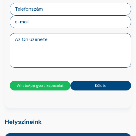
WhatsApp gyors kapcsolat
Küldés
Helyszíneink