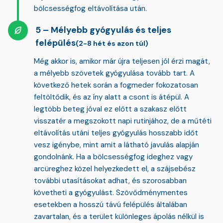
bölcsességfog eltávolítása után.
Mélyebb gyógyulás és teljes
felépülés
(2-8 hét és azon túl)
Még akkor is, amikor már újra teljesen jól érzi magát,
a mélyebb szövetek gyógyulása tovább tart. A
következő hetek során a fogmeder fokozatosan
feltöltődik, és az íny alatt a csont is átépül. A
legtöbb beteg jóval ez előtt a szakasz előtt
visszatér a megszokott napi rutinjához, de a műtéti
eltávolítás utáni teljes gyógyulás hosszabb időt
vesz igénybe, mint amit a látható javulás alapján
gondolnánk. Ha a bölcsességfog ideghez vagy
arcüreghez közel helyezkedett el, a szájsebész
további utasításokat adhat, és szorosabban
követheti a gyógyulást. Szövődménymentes
esetekben a hosszú távú felépülés általában
zavartalan, és a terület különleges ápolás nélkül is