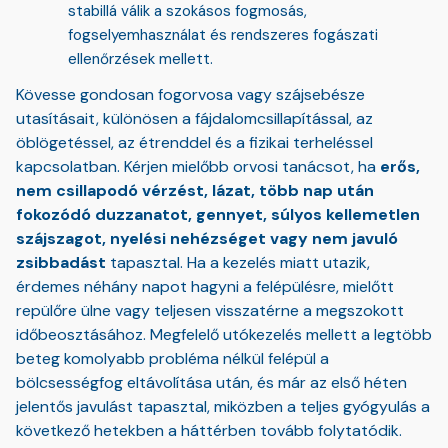
stabillá válik a szokásos fogmosás,
fogselyemhasználat és rendszeres fogászati
ellenőrzések mellett.
Kövesse gondosan fogorvosa vagy szájsebésze
utasításait, különösen a fájdalomcsillapítással, az
öblögetéssel, az étrenddel és a fizikai terheléssel
kapcsolatban. Kérjen mielőbb orvosi tanácsot, ha
erős,
nem csillapodó vérzést, lázat, több nap után
fokozódó duzzanatot, gennyet, súlyos kellemetlen
szájszagot, nyelési nehézséget vagy nem javuló
zsibbadást
tapasztal. Ha a kezelés miatt utazik,
érdemes néhány napot hagyni a felépülésre, mielőtt
repülőre ülne vagy teljesen visszatérne a megszokott
időbeosztásához. Megfelelő utókezelés mellett a legtöbb
beteg komolyabb probléma nélkül felépül a
bölcsességfog eltávolítása után, és már az első héten
jelentős javulást tapasztal, miközben a teljes gyógyulás a
következő hetekben a háttérben tovább folytatódik.