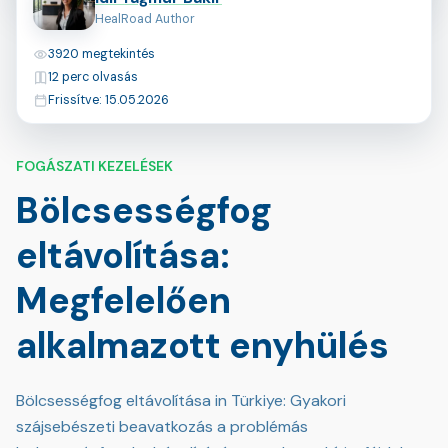
HealRoad Author
Megtekintések
3920 megtekintés
Olvasási idő
12 perc olvasás
Utoljára frissítve
Frissítve: 15.05.2026
FOGÁSZATI KEZELÉSEK
Bölcsességfog
eltávolítása:
Megfelelően
alkalmazott enyhülés
Bölcsességfog eltávolítása in Türkiye: Gyakori
szájsebészeti beavatkozás a problémás