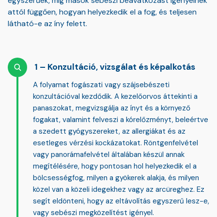
egyszerűek, míg mások sebészi beavatkozást igényelnek
attól függően, hogyan helyezkedik el a fog, és teljesen
látható-e az íny felett.
Konzultáció, vizsgálat és képalkotás
A folyamat fogászati vagy szájsebészeti
konzultációval kezdődik. A kezelőorvos áttekinti a
panaszokat, megvizsgálja az ínyt és a környező
fogakat, valamint felveszi a kórelőzményt, beleértve
a szedett gyógyszereket, az allergiákat és az
esetleges vérzési kockázatokat.
Röntgenfelvétel
vagy panorámafelvétel
általában készül annak
megítélésére, hogy pontosan hol helyezkedik el a
bölcsességfog, milyen a gyökerek alakja, és milyen
közel van a közeli idegekhez vagy az arcüreghez. Ez
segít eldönteni, hogy az eltávolítás egyszerű lesz-e,
vagy sebészi megközelítést igényel.