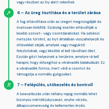
vagy részben az íny alatt rekedtek.
Az üreg tisztítása és a terület zárása
A fog eltávolítása után az üreget megvizsgálják és
óvatosan kiöblítik. Szükség esetén eltávolítják a
kisebb szövet- vagy csontdarabokat. Ha sebészi
metszés történt, az ínyt általában visszahelyezik és
öltésekkel
zárják, amelyek vagy maguktól
felszívódnak, vagy később el kell távolítani őket.
Ezután gézt helyeznek a területre, amelyre rá kell
harapni, hogy elősegítse a véralvadék kialakulását. Ez
a véralvadék fontos, mert védi a csontot és
támogatja a normális gyógyulást.
Felépülés, utókezelés és kontroll
A beavatkozás után néhány napig normális lehet
bizonyos mértékű
duzzanat, enyhe vérzés,
állkapocsmerevség és kellemetlen érzés
.