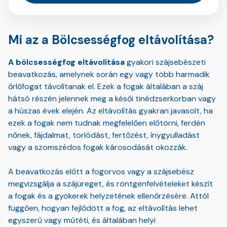
Mi az a Bölcsességfog eltávolítása?
A bölcsességfog eltávolítása
gyakori szájsebészeti
beavatkozás, amelynek során egy vagy több harmadik
őrlőfogat távolítanak el. Ezek a fogak általában a száj
hátsó részén jelennek meg a késői tinédzserkorban vagy
a húszas évek elején. Az eltávolítás gyakran javasolt, ha
ezek a fogak nem tudnak megfelelően előtörni, ferdén
nőnek, fájdalmat, torlódást, fertőzést, ínygyulladást
vagy a szomszédos fogak károsodását okozzák.
A beavatkozás előtt a fogorvos vagy a szájsebész
megvizsgálja a szájüreget, és röntgenfelvételeket készít
a fogak és a gyökerek helyzetének ellenőrzésére. Attól
függően, hogyan fejlődött a fog, az eltávolítás lehet
egyszerű vagy műtéti, és általában helyi