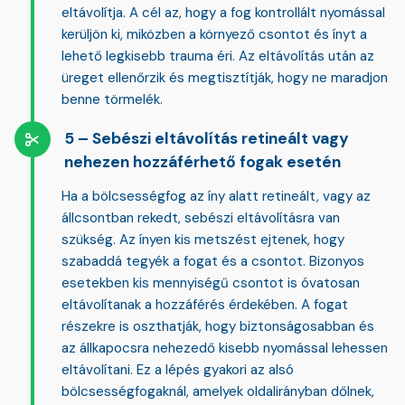
eltávolítja. A cél az, hogy a fog kontrollált nyomással
kerüljön ki, miközben a környező csontot és ínyt a
lehető legkisebb trauma éri. Az eltávolítás után az
üreget ellenőrzik és megtisztítják, hogy ne maradjon
benne törmelék.
Sebészi eltávolítás retineált vagy
nehezen hozzáférhető fogak esetén
Ha a bölcsességfog
az íny alatt retineált, vagy az
állcsontban rekedt
, sebészi eltávolításra van
szükség. Az ínyen kis metszést ejtenek, hogy
szabaddá tegyék a fogat és a csontot. Bizonyos
esetekben kis mennyiségű csontot is óvatosan
eltávolítanak a hozzáférés érdekében. A fogat
részekre is oszthatják, hogy biztonságosabban és
az állkapocsra nehezedő kisebb nyomással lehessen
eltávolítani. Ez a lépés gyakori az alsó
bölcsességfogaknál, amelyek oldalirányban dőlnek,