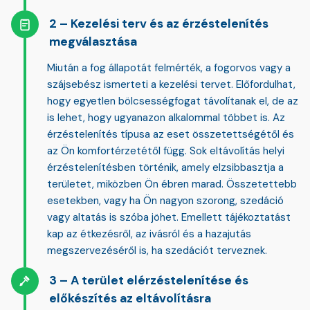
Kezelési terv és az érzéstelenítés
megválasztása
Miután a fog állapotát felmérték, a fogorvos vagy a
szájsebész ismerteti a kezelési tervet. Előfordulhat,
hogy egyetlen bölcsességfogat távolítanak el, de az
is lehet, hogy ugyanazon alkalommal többet is. Az
érzéstelenítés típusa az eset összetettségétől és
az Ön komfortérzetétől függ. Sok eltávolítás
helyi
érzéstelenítésben
történik, amely elzsibbasztja a
területet, miközben Ön ébren marad. Összetettebb
esetekben, vagy ha Ön nagyon szorong, szedáció
vagy altatás is szóba jöhet. Emellett tájékoztatást
kap az étkezésről, az ivásról és a hazajutás
megszervezéséről is, ha szedációt terveznek.
A terület elérzéstelenítése és
előkészítés az eltávolításra