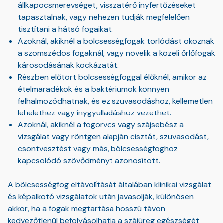
állkapocsmerevséget, visszatérő ínyfertőzéseket
tapasztalnak, vagy nehezen tudják megfelelően
tisztítani a hátsó fogaikat.
Azoknál, akiknél a bölcsességfogak torlódást okoznak
a szomszédos fogaknál, vagy növelik a közeli őrlőfogak
károsodásának kockázatát.
Részben előtört bölcsességfoggal élőknél, amikor az
ételmaradékok és a baktériumok könnyen
felhalmozódhatnak, és ez szuvasodáshoz, kellemetlen
lehelethez vagy ínygyulladáshoz vezethet.
Azoknál, akiknél a fogorvos vagy szájsebész a
vizsgálat vagy röntgen alapján cisztát, szuvasodást,
csontvesztést vagy más, bölcsességfoghoz
kapcsolódó szövődményt azonosított.
A bölcsességfog eltávolítását általában klinikai vizsgálat
és képalkotó vizsgálatok után javasolják, különösen
akkor, ha a fogak megtartása hosszú távon
kedvezőtlenül befolyásolhatja a szájüreg egészségét