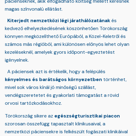
pácienseknek, akik elfogadható költség mellett keresnek
magas színvonalú ellátást.
Kiterjedt nemzetközi légi járathálózatának
és
kedvező elhelyezkedésének köszönhetően Törökország
könnyen megközelíthető Európából, a Közel-Keletről és
számos más régióból, ami különösen előnyös lehet olyan
kezeléseknél, amelyek gyors időpont-egyeztetést
igényelnek.
A páciensek azt is értékelik, hogy a felépülés
kényelmes és barátságos környezetben
történhet,
mivel sok város kínál jó minőségű szállást,
vendégszeretetet és gyakorlati támogatást a rövid
orvosi tartózkodásokhoz.
Törökország sikere az
egészségturisztikai piacon
szorosan összefügg tapasztalt klinikusaival, a
nemzetközi páciensekre is felkészült fogászati klinikáival