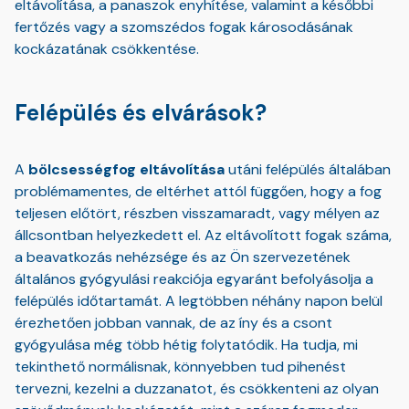
eltávolítása, a panaszok enyhítése, valamint a későbbi
fertőzés vagy a szomszédos fogak károsodásának
kockázatának csökkentése.
Felépülés és elvárások?
A
bölcsességfog eltávolítása
utáni felépülés általában
problémamentes, de eltérhet attól függően, hogy a fog
teljesen előtört, részben visszamaradt, vagy mélyen az
állcsontban helyezkedett el. Az eltávolított fogak száma,
a beavatkozás nehézsége és az Ön szervezetének
általános gyógyulási reakciója egyaránt befolyásolja a
felépülés időtartamát. A legtöbben néhány napon belül
érezhetően jobban vannak, de az íny és a csont
gyógyulása még több hétig folytatódik. Ha tudja, mi
tekinthető normálisnak, könnyebben tud pihenést
tervezni, kezelni a duzzanatot, és csökkenteni az olyan