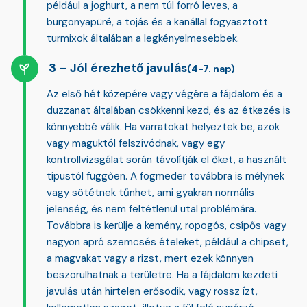
például a joghurt, a nem túl forró leves, a
burgonyapüré, a tojás és a kanállal fogyasztott
turmixok általában a legkényelmesebbek.
Jól érezhető javulás
(4-7. nap)
Az első hét közepére vagy végére a
fájdalom és a
duzzanat általában csökkenni kezd
, és az étkezés is
könnyebbé válik. Ha varratokat helyeztek be, azok
vagy maguktól felszívódnak, vagy egy
kontrollvizsgálat során távolítják el őket, a használt
típustól függően. A fogmeder továbbra is mélynek
vagy sötétnek tűnhet, ami gyakran normális
jelenség, és nem feltétlenül utal problémára.
Továbbra is kerülje a kemény, ropogós, csípős vagy
nagyon apró szemcsés ételeket, például a chipset,
a magvakat vagy a rizst, mert ezek könnyen
beszorulhatnak a területre. Ha a fájdalom kezdeti
javulás után hirtelen erősödik, vagy rossz ízt,