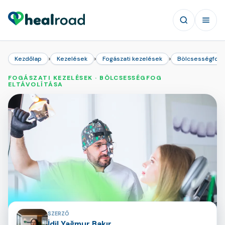
›
›
›
Kezdőlap
Kezelések
Fogászati kezelések
Bölcsességfog e
FOGÁSZATI KEZELÉSEK · BÖLCSESSÉGFOG
ELTÁVOLÍTÁSA
Az oldal közreműködői
SZERZŐ
İdil Yağmur Bakır