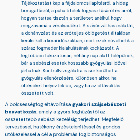
Tájékoztatást kap a fájdalomcsillapításról, a hideg
borogatásról, a puha ételek fogyasztásáról és arról,
hogyan tartsa tisztán a területet anélkül, hogy
megzavarná a véralvadékot. A szívószál használatát,
a dohányzást és az erőteljes öblögetést általában
kerülni kell a korai időszakban, mert ezek növelhetik a
száraz fogmeder kialakulásának kockázatát. A
legtöbben fokozatosan, néhány nap alatt felépülnek,
bár a sebészi esetek hosszabb gyógyulási idővel
járhatnak. Kontrollvizsgálatra is sor kerülhet a
gyógyulás ellenőrzésére, különösen akkor, ha
öltéseket helyeztek be, vagy ha az eltávolítás
összetett volt.
A bölcsességfog eltávolítása
gyakori szájsebészeti
beavatkozás
, amely a gyors foghúzástól az
összetettebb sebészi kezelésig terjedhet. Megfelelő
tervezéssel, hatékony érzéstelenítéssel és gondos
utókezeléssel a cél a problémás fog biztonságos