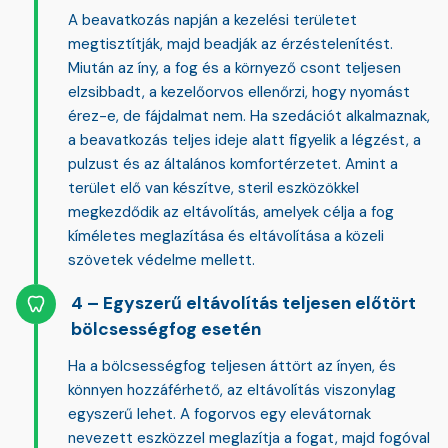
A beavatkozás napján a kezelési területet
megtisztítják, majd beadják az érzéstelenítést.
Miután az íny, a fog és a környező csont teljesen
elzsibbadt, a kezelőorvos ellenőrzi, hogy nyomást
érez-e, de fájdalmat nem. Ha szedációt alkalmaznak,
a beavatkozás teljes ideje alatt figyelik a légzést, a
pulzust és az általános komfortérzetet. Amint a
terület elő van készítve, steril eszközökkel
megkezdődik az eltávolítás, amelyek célja a fog
kíméletes meglazítása és eltávolítása a közeli
szövetek védelme mellett.
Egyszerű eltávolítás teljesen előtört
bölcsességfog esetén
Ha a bölcsességfog teljesen áttört az ínyen, és
könnyen hozzáférhető, az eltávolítás viszonylag
egyszerű lehet. A fogorvos egy elevátornak
nevezett eszközzel meglazítja a fogat, majd fogóval