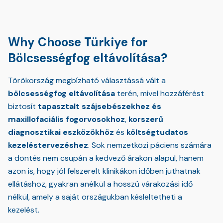
Why Choose Türkiye for
Bölcsességfog eltávolítása?
Törökország megbízható választássá vált a
bölcsességfog eltávolítása
terén, mivel hozzáférést
biztosít
tapasztalt szájsebészekhez és
maxillofaciális fogorvosokhoz
,
korszerű
diagnosztikai eszközökhöz
és
költségtudatos
kezeléstervezéshez
. Sok nemzetközi páciens számára
a döntés nem csupán a kedvező árakon alapul, hanem
azon is, hogy jól felszerelt klinikákon időben juthatnak
ellátáshoz, gyakran anélkül a hosszú várakozási idő
nélkül, amely a saját országukban késleltetheti a
kezelést.