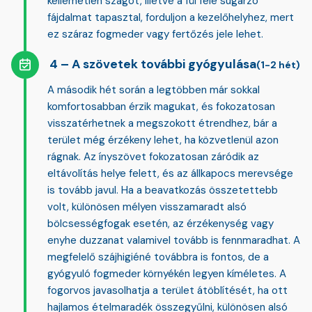
kellemetlen szagot, illetve a fül felé sugárzó
fájdalmat tapasztal, forduljon a kezelőhelyhez, mert
ez
száraz fogmeder vagy fertőzés
jele lehet.
A szövetek további gyógyulása
(1-2 hét)
A második hét során a legtöbben már sokkal
komfortosabban érzik magukat, és fokozatosan
visszatérhetnek a megszokott étrendhez, bár a
terület még érzékeny lehet, ha közvetlenül azon
rágnak. Az ínyszövet fokozatosan záródik az
eltávolítás helye felett, és az állkapocs merevsége
is tovább javul. Ha a beavatkozás összetettebb
volt, különösen
mélyen visszamaradt alsó
bölcsességfogak
esetén, az érzékenység vagy
enyhe duzzanat valamivel tovább is fennmaradhat. A
megfelelő szájhigiéné továbbra is fontos, de a
gyógyuló fogmeder környékén legyen kíméletes. A
fogorvos javasolhatja a terület átöblítését, ha ott
hajlamos ételmaradék összegyűlni, különösen alsó