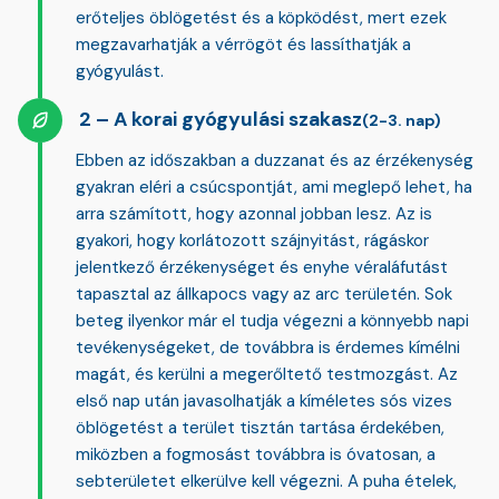
erőteljes öblögetést és a köpködést, mert ezek
megzavarhatják a vérrögöt és lassíthatják a
gyógyulást.
A korai gyógyulási szakasz
(2-3. nap)
Ebben az időszakban a duzzanat és az érzékenység
gyakran eléri a csúcspontját, ami meglepő lehet, ha
arra számított, hogy azonnal jobban lesz. Az is
gyakori, hogy
korlátozott szájnyitást, rágáskor
jelentkező érzékenységet és enyhe véraláfutást
tapasztal az állkapocs vagy az arc területén. Sok
beteg ilyenkor már el tudja végezni a könnyebb napi
tevékenységeket, de továbbra is érdemes kímélni
magát, és kerülni a megerőltető testmozgást. Az
első nap után javasolhatják a kíméletes sós vizes
öblögetést a terület tisztán tartása érdekében,
miközben a fogmosást továbbra is óvatosan, a
sebterületet elkerülve kell végezni. A puha ételek,