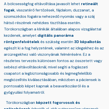
A bölcsességfog eltávolítása javasolt lehet
retineált
fogak
, visszatérő fertőzések, fájdalom, duzzanat, a
szomszédos fogakra nehezedő nyomás vagy a száj
hátsó részének nehézkes tisztítása esetén.
Törökországban a klinikák általában alapos vizsgálattal
kezdenek, amelyet
digitális panoráma
röntgenfelvételek
és szükség esetén
3D képalkotás
egészít ki a fog helyzetének, valamint az idegekhez és az
arcüregekhez való viszonyának felmérésére. Ez a
részletes tervezés különösen fontos az összetett vagy
sebészi eltávolításoknál, mivel segíti a fogászati
csapatot a legbiztonságosabb és legmegfelelőbb
megközelítés kiválasztásában, miközben a páciensek is
pontosabb képet kapnak a beavatkozásról és a
gyógyulási folyamatról.
Törökországban
képzett fogorvosok és
szájsebészek
érhetők el, akik rutinszerűen végeznek