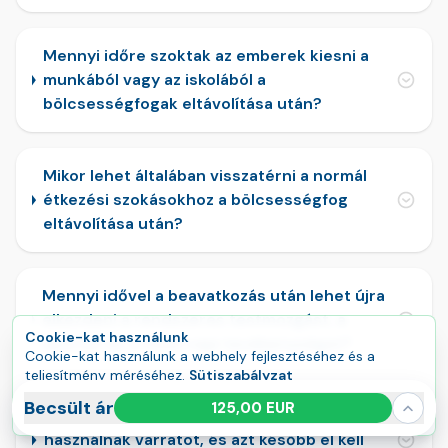
Mennyi időre szoktak az emberek kiesni a
munkából vagy az iskolából a
bölcsességfogak eltávolítása után?
Mikor lehet általában visszatérni a normál
étkezési szokásokhoz a bölcsességfog
eltávolítása után?
Mennyi idővel a beavatkozás után lehet újra
elkezdeni a rendszeres testmozgást, a
Cookie-kat használunk
sportot és a többi napi tevékenységet?
Cookie-kat használunk a webhely fejlesztéséhez és a
teljesítmény méréséhez.
Sütiszabályzat
Összes elfogadása
Kezelés
Becsült ár
125,00 EUR
Bölcsességfog-eltávolításnál gyakran
használnak varratot, és azt később el kell