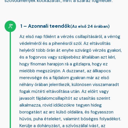
szövődmények kockázatát, mint a száraz fogmeder.
Azonnali teendők
(Az első 24 órában)
Az első nap főként a
vérzés csillapításáról, a vérrög
védelméről és a pihenésről
szól. Az eltávolítás
helyéről több órán át enyhe szivárgó vérzés gyakori,
és a fogorvos vagy szájsebész általában azt kéri,
hogy finoman harapjon rá a gézlapra, hogy ez
mielőbb megszűnjön. A duzzanat, az állkapocs
merevsége és a fájdalom gyakran már az első
néhány órában jelentkezik, különösen visszamaradt
fogak műtéti eltávolítása után. Az előírt vagy
javasolt fájdalomcsillapítót az utasítás szerint
alkalmazza, rövid időközökre tegyen hideg
borogatást az arc külső oldalára, és fogyasszon
hűvös, puha ételeket, valamint bőséges folyadékot
.
Kerülje a dohányzást, a szívószállal ivást, az