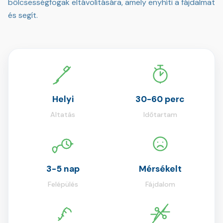
bölcsességfogak eltávolítására, amely enyhíti a fájdalmat
és segít.
Helyi
30-60 perc
Altatás
Időtartam
3-5 nap
Mérsékelt
Felépülés
Fájdalom