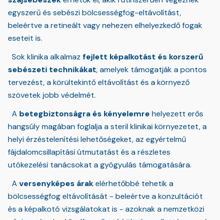
egyszerű és sebészi bölcsességfog-eltávolítást,
beleértve a retineált vagy nehezen elhelyezkedő fogak
eseteit is.
Sok klinika alkalmaz
fejlett képalkotást és korszerű
sebészeti technikákat
, amelyek támogatják a pontos
tervezést, a körültekintő eltávolítást és a környező
szövetek jobb védelmét.
A
betegbiztonságra és kényelemre
helyezett erős
hangsúly magában foglalja a steril klinikai környezetet, a
helyi érzéstelenítési lehetőségeket, az egyértelmű
fájdalomcsillapítási útmutatást és a részletes
utókezelési tanácsokat a gyógyulás támogatására.
A
versenyképes árak
elérhetőbbé tehetik a
bölcsességfog eltávolítását - beleértve a konzultációt
és a képalkotó vizsgálatokat is - azoknak a nemzetközi