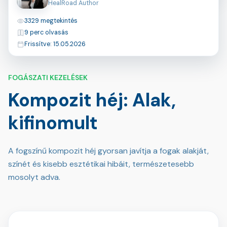
HealRoad Author
Megtekintések
3329 megtekintés
Olvasási idő
9 perc olvasás
Utoljára frissítve
Frissítve: 15.05.2026
FOGÁSZATI KEZELÉSEK
Kompozit héj: Alak,
kifinomult
A fogszínű kompozit héj gyorsan javítja a fogak alakját,
színét és kisebb esztétikai hibáit, természetesebb
mosolyt adva.