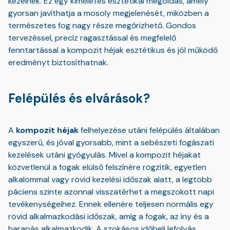
kezelnek. Ez egy kíméletes esztétikai megoldás, amely
gyorsan javíthatja a mosoly megjelenését, miközben a
természetes fog nagy része megőrizhető. Gondos
tervezéssel, precíz ragasztással és megfelelő
fenntartással a kompozit héjak esztétikus és jól működő
eredményt biztosíthatnak.
Felépülés és elvárások?
A
kompozit héjak
felhelyezése utáni felépülés általában
egyszerű, és jóval gyorsabb, mint a sebészeti fogászati
kezelések utáni gyógyulás. Mivel a kompozit héjakat
közvetlenül a fogak elülső felszínére rögzítik, egyetlen
alkalommal vagy rövid kezelési időszak alatt, a legtöbb
páciens szinte azonnal visszatérhet a megszokott napi
tevékenységeihez. Ennek ellenére teljesen normális egy
rövid alkalmazkodási időszak, amíg a fogak, az íny és a
harapás alkalmazkodik. A szokásos időbeli lefolyás