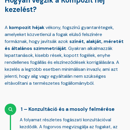
Hogyan végzik a Kompozit héj
kezelést?
A
kompozit héjak
vékony, fogszínű gyantarétegek,
amelyeket közvetlenül a fogak elülső felszínére
formáznak, hogy javítsák azok
színét, alakját, méretét
és általános szimmetriáját
. Gyakran alkalmazzák
lepattanások, kisebb rések, kopott fogélek, enyhe
rendellenes fogállás és elszíneződések korrigálására. A
kezelés a legtöbb esetben minimálisan invazív, ami azt
jelenti, hogy alig vagy egyáltalán nem szükséges
eltávolítani a természetes fogállományból.
Konzultáció és a mosoly felmérése
A folyamat részletes fogászati konzultációval
kezdődik. A fogorvos megvizsgálja az
fogakat, az