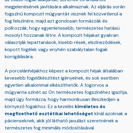
megjelenésének javítására alkalmaznak. Az eljárás során
fogszínű kompozit műgyantát visznek fel közvetlenül a
fog felszínére, majd azt gondosan formázzák és
polírozzák, hogy egyenletesebb, természetes hatású
mosolyt hozzanak létre. A kompozit héjakat gyakran
választják lepattanások, kisebb rések, elszíneződések,
kopott fogélek vagy enyhén szabálytalan fogak
korrigálására.
A porcelánhéjakhoz képest a kompozit héjak általában
kevesebb fogelőkészítést igényelnek, és sok esetben
egyetlen alkalommal elkészíthetők. A fogorvos a
műgyanta színét az Ön természetes fogszínéhez igazítja,
majd úgy formázza, hogy harmonikusan illeszkedjen a
környező fogakhoz. Ez a kezelés
kíméletes és
megfizethető esztétikai lehetőséget
kínál azoknak a
pácienseknek, akik jól látható javulást szeretnének a
természetes fog minimális módosításával.