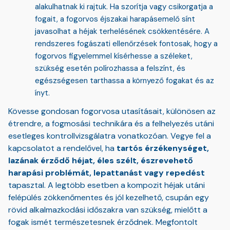
alakulhatnak ki rajtuk. Ha szorítja vagy csikorgatja a
fogait, a fogorvos éjszakai harapásemelő sínt
javasolhat a héjak terhelésének csökkentésére. A
rendszeres fogászati ellenőrzések fontosak, hogy a
fogorvos figyelemmel kísérhesse a széleket,
szükség esetén polírozhassa a felszínt, és
egészségesen tarthassa a környező fogakat és az
ínyt.
Kövesse gondosan fogorvosa utasításait, különösen az
étrendre, a fogmosási technikára és a felhelyezés utáni
esetleges kontrollvizsgálatra vonatkozóan. Vegye fel a
kapcsolatot a rendelővel, ha
tartós érzékenységet,
lazának érződő héjat, éles szélt, észrevehető
harapási problémát, lepattanást vagy repedést
tapasztal. A legtöbb esetben a kompozit héjak utáni
felépülés zökkenőmentes és jól kezelhető, csupán egy
rövid alkalmazkodási időszakra van szükség, mielőtt a
fogak ismét természetesnek érződnek. Megfontolt