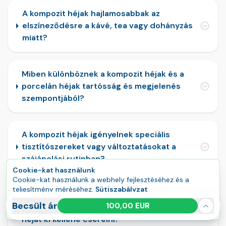
A kompozit héjak hajlamosabbak az
elszíneződésre a kávé, tea vagy dohányzás
miatt?
Miben különböznek a kompozit héjak és a
porcelán héjak tartósság és megjelenés
szempontjából?
A kompozit héjak igényelnek speciális
tisztítószereket vagy változtatásokat a
szájápolási rutinban?
Cookie-kat használunk
Cookie-kat használunk a webhely fejlesztéséhez és a
teljesítmény méréséhez.
Sütiszabályzat
A lepattant vagy elkopott kompozit héjak
Összes elfogadása
Kezelés
Becsült ár
100,00 EUR
könnyen javíthatók anélkül, hogy a teljes
héjat ki kellene cserélni?