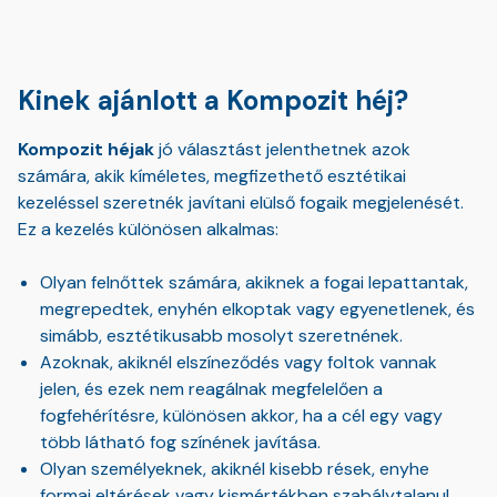
Kinek ajánlott a Kompozit héj?
Kompozit héjak
jó választást jelenthetnek azok
számára, akik kíméletes, megfizethető esztétikai
kezeléssel szeretnék javítani elülső fogaik megjelenését.
Ez a kezelés különösen alkalmas:
Olyan felnőttek számára, akiknek a fogai lepattantak,
megrepedtek, enyhén elkoptak vagy egyenetlenek, és
simább, esztétikusabb mosolyt szeretnének.
Azoknak, akiknél elszíneződés vagy foltok vannak
jelen, és ezek nem reagálnak megfelelően a
fogfehérítésre, különösen akkor, ha a cél egy vagy
több látható fog színének javítása.
Olyan személyeknek, akiknél kisebb rések, enyhe
formai eltérések vagy kismértékben szabálytalanul