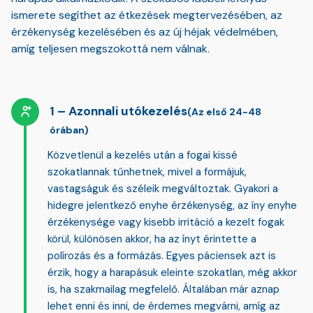
ismerete segíthet az étkezések megtervezésében, az
érzékenység kezelésében és az új héjak védelmében,
amíg teljesen megszokottá nem válnak.
Azonnali utókezelés
(Az első 24-48
órában)
Közvetlenül a kezelés után a fogai kissé
szokatlannak tűnhetnek, mivel a formájuk,
vastagságuk és széleik megváltoztak. Gyakori a
hidegre jelentkező enyhe érzékenység, az íny enyhe
érzékenysége vagy kisebb irritáció
a kezelt fogak
körül, különösen akkor, ha az ínyt érintette a
polírozás és a formázás. Egyes páciensek azt is
érzik, hogy a harapásuk eleinte szokatlan, még akkor
is, ha szakmailag megfelelő. Általában már aznap
lehet enni és inni, de érdemes megvárni, amíg az