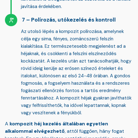
javítása érdekében.
Polírozás, utókezelés és kontroll
Az utolsó lépés a kompozit polírozása, amelynek
célja egy
sima, fényes, zománcszerű felszín
kialakítása. Ez természetesebb megjelenést ad a
héjaknak, és csökkenti a felszíni elszíneződés
kockázatát. A kezelés után azt tanácsolhatják, hogy
rövid ideig kerülje az erősen színező ételeket és
italokat, különösen az első 24-48 órában. A gondos
fogmosás, a fogselyem használata és a rendszeres
fogászati ellenőrzés fontos a tartós eredmény
fenntartásához. A kompozit héjak gyakran javíthatók
vagy felfrissíthetők, ha idővel lepattannak, kopnak
vagy veszítenek a fényükből.
A
kompozit héj kezelés általában egyetlen
alkalommal elvégezhető
, attól függően, hány fogat