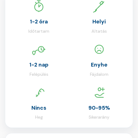
1-2 óra
Helyi
Időtartam
Altatás
1-2 nap
Enyhe
Felépülés
Fájdalom
Nincs
90-95%
Heg
Sikerarány