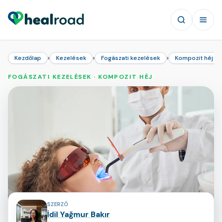
›
›
›
Kezdőlap
Kezelések
Fogászati kezelések
Kompozit héj
FOGÁSZATI KEZELÉSEK · KOMPOZIT HÉJ
Az oldal közreműködői
SZERZŐ
İdil Yağmur Bakır