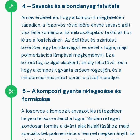
Savazás és a bondanyag felvitele
Annak érdekében, hogy a kompozit megfelelően
tapadjon, a fogorvos rövid időre enyhe
savazó gélt
visz fel a zománcra. Ez mikroszkopikus textúrát hoz
létre a fogfelszínen. Az öblítést és szárítást
követően egy bondanyagot ecsetel a fogra, majd
polimerizációs lámpával megkeményíti. Ez a
kötőréteg szolgál alapként, amely lehetővé teszi,
hogy a kompozit gyanta erősen rögzüljön, és a
mindennapi használat során is stabil maradjon.
A kompozit gyanta rétegezése és
formázása
A fogorvos a
kompozit anyagot kis rétegekben
helyezi fel közvetlenül a fogra. Minden réteget
gondosan formáz a kívánt alak kialakításához, majd
speciális kék polimerizációs fénnyel megkeményít. Ez