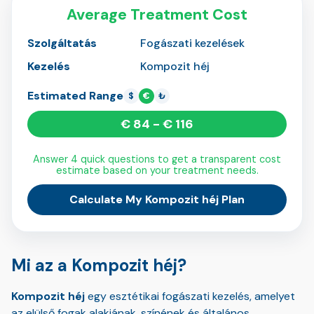
Average Treatment Cost
Szolgáltatás
Fogászati kezelések
Kezelés
Kompozit héj
Estimated Range
$
€
₺
€ 84 - € 116
Answer 4 quick questions to get a transparent cost
estimate based on your treatment needs.
Calculate My Kompozit héj Plan
Mi az a Kompozit héj?
Kompozit héj
egy esztétikai fogászati kezelés, amelyet
az elülső fogak alakjának, színének és általános