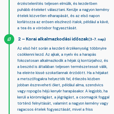
érzéstelenítés teljesen elmúlik, és kezdetben
puhább ételeket választani. Kerülje a nagyon kemény
ételek közvetlen elharapását, és az első napon
korlátozza az erősen elszínező italok, például a kávé,
a tea és a vörösbor fogyasztását.
Korai alkalmazkodási időszak
(3-7. nap)
Az első hét során a kezdeti érzékenység többnyire
csökkenni kezd. Az ajkak, a nyelv és a harapás
fokozatosan alkalmazkodik a héjak új kontúrjaihoz, és
a beszéd is általában teljesen természetessé válik,
ha eleinte kissé szokatlannak érződött. Ha a héjakat
a metszőfogakra helyezték fel, étkezés közben
jobban észreveheti őket, például alma, szendvics
vagy ropogós héjú kenyér harapásakor. A legjobb, ha
kerüli a körömrágást, a jégrágást, a csomagok foggal
történő felnyitását, valamint a nagyon kemény vagy
ragacsos ételek fogyasztását
, mivel a friss