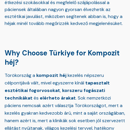
étkezési szokásokkal és megfelelő szájápolással a
páciensek általában nagyon gyorsan élvezhetik az
esztétikai javulást, miközben segítenek abban is, hogy a
héjak minél tovább megőrizzék kedvező megjelenésüket.
Why Choose Türkiye for Kompozit
héj?
Törökország a
kompozit héj
kezelés népszeru
célpontjává vált, mivel egyszerre kínál
tapasztalt
esztétikai fogorvosokat
,
korszeru fogászati
technikákat
és
elérheto árakat
. Sok nemzetközi
páciens nemcsak azért választja Törökországot, mert a
kezelés gyakran kedvezobb árú, mint a saját országában,
hanem azért is, mert a klinikák sok esetben jól szervezett
ellátást nyújtanak, világos kezelési tervvel, hatékony