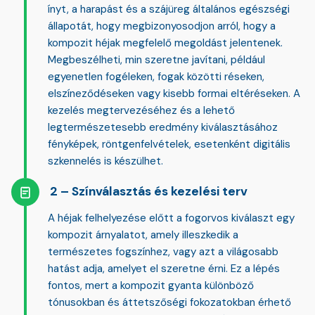
ínyt, a harapást és a szájüreg általános egészségi
állapotát
, hogy megbizonyosodjon arról, hogy a
kompozit héjak megfelelő megoldást jelentenek.
Megbeszélheti, min szeretne javítani, például
egyenetlen fogéleken, fogak közötti réseken,
elszíneződéseken vagy kisebb formai eltéréseken. A
kezelés megtervezéséhez és a lehető
legtermészetesebb eredmény kiválasztásához
fényképek, röntgenfelvételek, esetenként digitális
szkennelés is készülhet.
Színválasztás és kezelési terv
A héjak felhelyezése előtt a fogorvos kiválaszt egy
kompozit árnyalatot
, amely illeszkedik a
természetes fogszínhez, vagy azt a világosabb
hatást adja, amelyet el szeretne érni. Ez a lépés
fontos, mert a kompozit gyanta különböző
tónusokban és áttetszőségi fokozatokban érhető