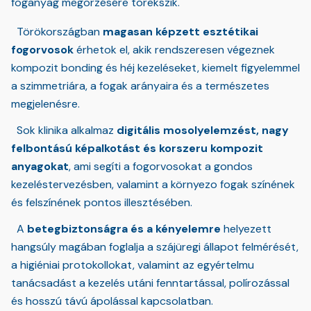
foganyag megorzésére törekszik.
Törökországban
magasan képzett esztétikai
fogorvosok
érhetok el, akik rendszeresen végeznek
kompozit bonding és héj kezeléseket, kiemelt figyelemmel
a szimmetriára, a fogak arányaira és a természetes
megjelenésre.
Sok klinika alkalmaz
digitális mosolyelemzést, nagy
felbontású képalkotást és korszeru kompozit
anyagokat
, ami segíti a fogorvosokat a gondos
kezeléstervezésben, valamint a környezo fogak színének
és felszínének pontos illesztésében.
A
betegbiztonságra és a kényelemre
helyezett
hangsúly magában foglalja a szájüregi állapot felmérését,
a higiéniai protokollokat, valamint az egyértelmu
tanácsadást a kezelés utáni fenntartással, polírozással
és hosszú távú ápolással kapcsolatban.