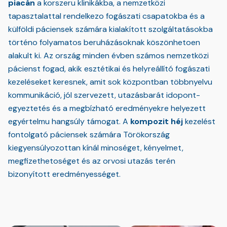
piacán
a korszeru klinikákba, a nemzetközi
tapasztalattal rendelkezo fogászati csapatokba és a
külföldi páciensek számára kialakított szolgáltatásokba
történo folyamatos beruházásoknak köszönhetoen
alakult ki. Az ország minden évben számos nemzetközi
pácienst fogad, akik esztétikai és helyreállító fogászati
kezeléseket keresnek, amit sok központban többnyelvu
kommunikáció, jól szervezett, utazásbarát idopont-
egyeztetés és a megbízható eredményekre helyezett
egyértelmu hangsúly támogat. A
kompozit héj
kezelést
fontolgató páciensek számára Törökország
kiegyensúlyozottan kínál minoséget, kényelmet,
megfizethetoséget és az orvosi utazás terén
bizonyított eredményességet.