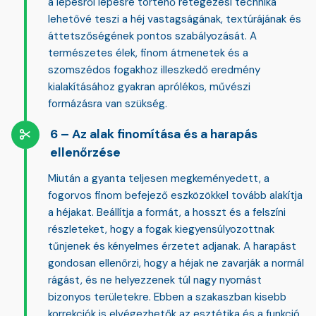
a lépésről lépésre történő rétegezési technika
lehetővé teszi a héj vastagságának, textúrájának és
áttetszőségének pontos szabályozását. A
természetes élek, finom átmenetek és a
szomszédos fogakhoz illeszkedő eredmény
kialakításához gyakran aprólékos, művészi
formázásra van szükség.
Az alak finomítása és a harapás
ellenőrzése
Miután a gyanta teljesen megkeményedett, a
fogorvos finom befejező eszközökkel tovább alakítja
a héjakat. Beállítja a formát, a hosszt és a felszíni
részleteket, hogy a fogak kiegyensúlyozottnak
tűnjenek és kényelmes érzetet adjanak. A
harapást
gondosan ellenőrzi
, hogy a héjak ne zavarják a normál
rágást, és ne helyezzenek túl nagy nyomást
bizonyos területekre. Ebben a szakaszban kisebb
korrekciók is elvégezhetők az esztétika és a funkció