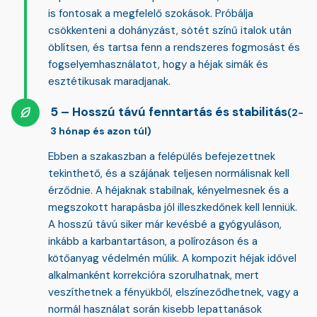
is fontosak a megfelelő szokások. Próbálja
csökkenteni a dohányzást, sötét színű italok után
öblítsen, és tartsa fenn a rendszeres fogmosást és
fogselyemhasználatot, hogy a héjak simák és
esztétikusak maradjanak.
Hosszú távú fenntartás és stabilitás
(2-
3 hónap és azon túl)
Ebben a szakaszban a felépülés befejezettnek
tekinthető, és a szájának teljesen normálisnak kell
érződnie. A héjaknak stabilnak, kényelmesnek és a
megszokott harapásba jól illeszkedőnek kell lenniük.
A hosszú távú siker már kevésbé a gyógyuláson,
inkább a
karbantartáson, a polírozáson és a
kötőanyag védelmén
múlik. A kompozit héjak idővel
alkalmanként korrekcióra szorulhatnak, mert
veszíthetnek a fényükből, elszíneződhetnek, vagy a
normál használat során kisebb lepattanások