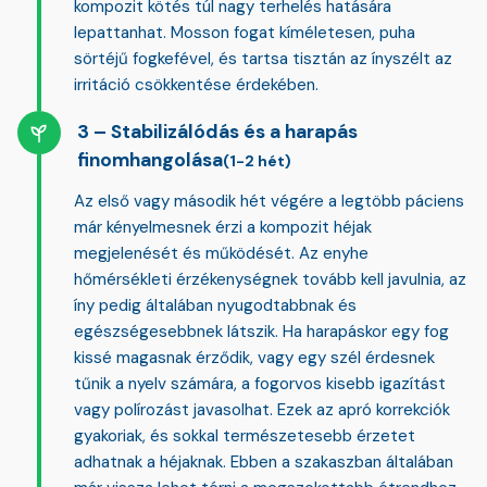
kompozit kötés túl nagy terhelés hatására
lepattanhat. Mosson fogat kíméletesen, puha
sörtéjű fogkefével, és tartsa tisztán az ínyszélt az
irritáció csökkentése érdekében.
Stabilizálódás és a harapás
finomhangolása
(1-2 hét)
Az első vagy második hét végére a legtöbb páciens
már kényelmesnek érzi a kompozit héjak
megjelenését és működését. Az enyhe
hőmérsékleti érzékenységnek tovább kell javulnia, az
íny pedig általában nyugodtabbnak és
egészségesebbnek látszik. Ha harapáskor egy fog
kissé magasnak érződik, vagy egy szél érdesnek
tűnik a nyelv számára, a fogorvos kisebb igazítást
vagy polírozást javasolhat. Ezek az apró korrekciók
gyakoriak, és sokkal természetesebb érzetet
adhatnak a héjaknak. Ebben a szakaszban általában