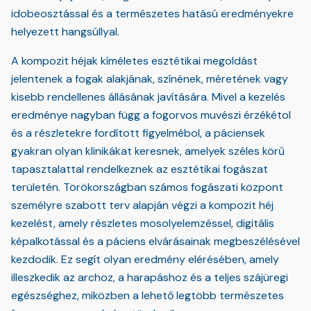
idobeosztással és a természetes hatású eredményekre
helyezett hangsúllyal.
A kompozit héjak kíméletes esztétikai megoldást
jelentenek a fogak alakjának, színének, méretének vagy
kisebb rendellenes állásának javítására. Mivel a kezelés
eredménye nagyban függ a fogorvos muvészi érzékétol
és a részletekre fordított figyelmébol, a páciensek
gyakran olyan klinikákat keresnek, amelyek széles körű
tapasztalattal rendelkeznek az esztétikai fogászat
területén. Törökországban számos fogászati központ
személyre szabott terv alapján végzi a kompozit héj
kezelést, amely részletes mosolyelemzéssel, digitális
képalkotással és a páciens elvárásainak megbeszélésével
kezdodik. Ez segít olyan eredmény elérésében, amely
illeszkedik az archoz, a harapáshoz és a teljes szájüregi
egészséghez, miközben a lehető legtöbb természetes