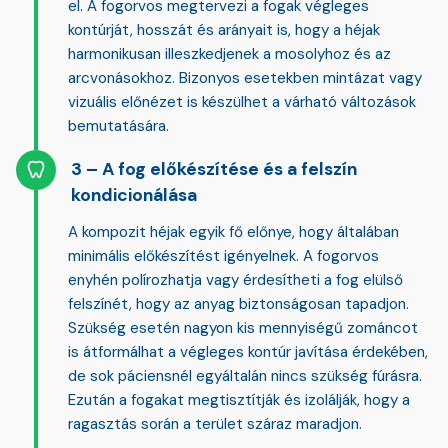
el. A fogorvos megtervezi a fogak végleges
kontúrját, hosszát és arányait is, hogy a héjak
harmonikusan illeszkedjenek a mosolyhoz és az
arcvonásokhoz. Bizonyos esetekben mintázat vagy
vizuális előnézet is készülhet a várható változások
bemutatására.
A fog előkészítése és a felszín
kondicionálása
A kompozit héjak egyik fő előnye, hogy általában
minimális előkészítést
igényelnek. A fogorvos
enyhén polírozhatja vagy érdesítheti a fog elülső
felszínét, hogy az anyag biztonságosan tapadjon.
Szükség esetén nagyon kis mennyiségű zománcot
is átformálhat a végleges kontúr javítása érdekében,
de sok páciensnél egyáltalán nincs szükség fúrásra.
Ezután a fogakat megtisztítják és izolálják, hogy a
ragasztás során a terület száraz maradjon.