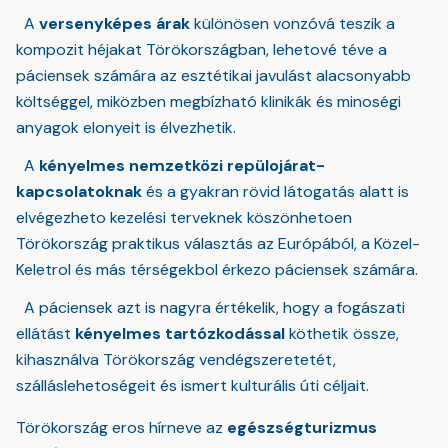
A
versenyképes árak
különösen vonzóvá teszik a
kompozit héjakat Törökországban, lehetové téve a
páciensek számára az esztétikai javulást alacsonyabb
költséggel, miközben megbízható klinikák és minoségi
anyagok elonyeit is élvezhetik.
A
kényelmes nemzetközi repülojárat-
kapcsolatoknak
és a gyakran rövid látogatás alatt is
elvégezheto kezelési terveknek köszönhetoen
Törökország praktikus választás az Európából, a Közel-
Keletrol és más térségekbol érkezo páciensek számára.
A páciensek azt is nagyra értékelik, hogy a fogászati
ellátást
kényelmes tartózkodással
köthetik össze,
kihasználva Törökország vendégszeretetét,
szálláslehetoségeit és ismert kulturális úti céljait.
Törökország eros hírneve az
egészségturizmus