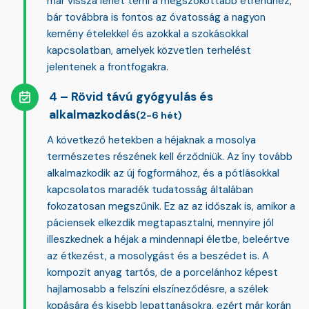
már vissza lehet térni a megszokottabb étrendhez,
bár továbbra is fontos az óvatosság a nagyon
kemény ételekkel és azokkal a szokásokkal
kapcsolatban, amelyek közvetlen terhelést
jelentenek a frontfogakra.
Rövid távú gyógyulás és
alkalmazkodás
(2-6 hét)
A következő hetekben a héjaknak a mosolya
természetes részének kell érződniük. Az íny tovább
alkalmazkodik az új fogformához, és a pótlásokkal
kapcsolatos maradék tudatosság általában
fokozatosan megszűnik. Ez az az időszak is, amikor a
páciensek elkezdik megtapasztalni, mennyire jól
illeszkednek a héjak a mindennapi életbe, beleértve
az étkezést, a mosolygást és a beszédet is. A
kompozit anyag tartós, de a porcelánhoz képest
hajlamosabb a
felszíni elszíneződésre, a szélek
kopására és kisebb lepattanásokra
, ezért már korán