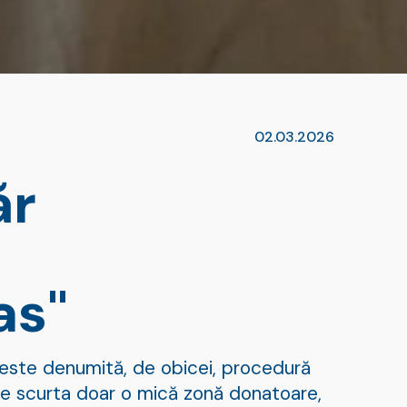
02.03.2026
ăr
as"
ste denumită, de obicei, procedură
oate scurta doar o mică zonă donatoare,