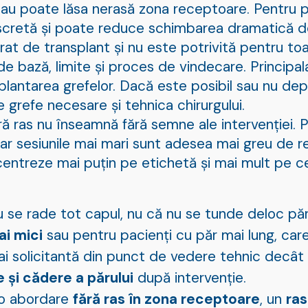
 sau poate lăsa nerasă zona receptoare. Pentru p
scretă și poate reduce schimbarea dramatică d
arat de transplant și nu este potrivită pentru to
e de bază, limite și proces de vindecare. Princip
lantarea grefelor. Dacă este posibil sau nu dep
grefe necesare și tehnica chirurgului.
ră ras nu înseamnă fără semne ale intervenției. 
iar sesiunile mai mari sunt adesea mai greu de re
centreze mai puțin pe etichetă și mai mult pe c
 se rade tot capul, nu că nu se tunde deloc păr
ai mici
sau pentru pacienți cu păr mai lung, ca
mai solicitantă din punct de vedere tehnic decât
 și cădere a părului
după intervenție.
 o abordare
fără ras în zona receptoare
, un
ras