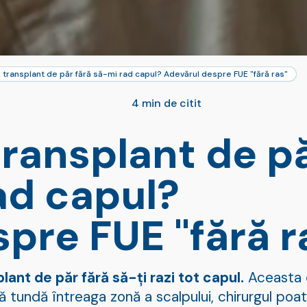
 transplant de păr fără să-mi rad capul? Adevărul despre FUE "fără ras"
4 min de citit
transplant de p
ad capul?
pre FUE "fără r
lant de păr fără să-ți razi tot capul.
Aceasta e
 să tundă întreaga zonă a scalpului, chirurgul p