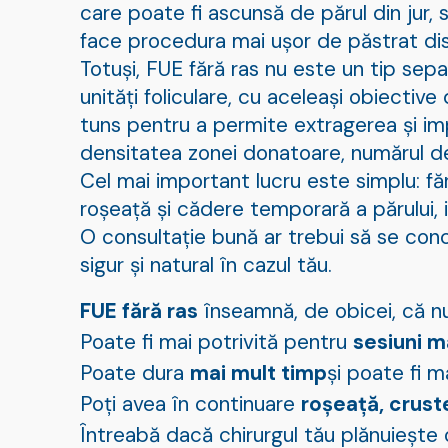
care poate fi ascunsă de părul din jur,
face procedura mai ușor de păstrat di
Totuși, FUE fără ras nu este un tip sep
unități foliculare, cu aceleași obiectiv
tuns pentru a permite extragerea și imp
densitatea zonei donatoare, numărul de 
Cel mai important lucru este simplu: fă
roșeață și cădere temporară a părului, 
O consultație bună ar trebui să se con
sigur și natural în cazul tău.
FUE fără ras
înseamnă, de obicei, că nu
Poate fi mai potrivită pentru
sesiuni m
Poate dura
mai mult timp
și poate fi 
Poți avea în continuare
roșeață, cruste
Întreabă dacă chirurgul tău plănuiește