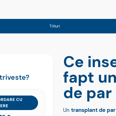
Titluri
Ce ins
fapt u
triveste?
de par 
RDARE CU
ERE
Un
transplant de par