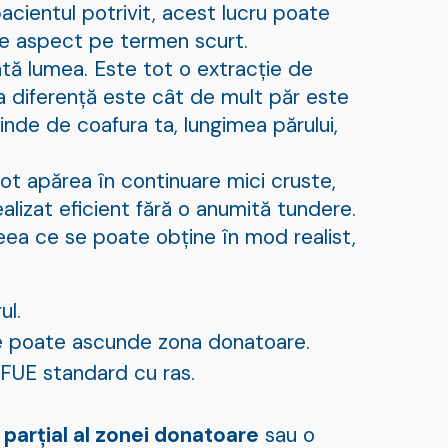
acientul potrivit, acest lucru poate
e aspect pe termen scurt.
ată lumea. Este tot o extracție de
ala diferență este cât de mult păr este
inde de coafura ta, lungimea părului,
Pot apărea în continuare mici cruste,
alizat eficient fără o anumită tundere.
eea ce se poate obține în mod realist,
ul.
re poate ascunde zona donatoare.
 FUE standard cu ras.
 parțial al zonei donatoare
sau o