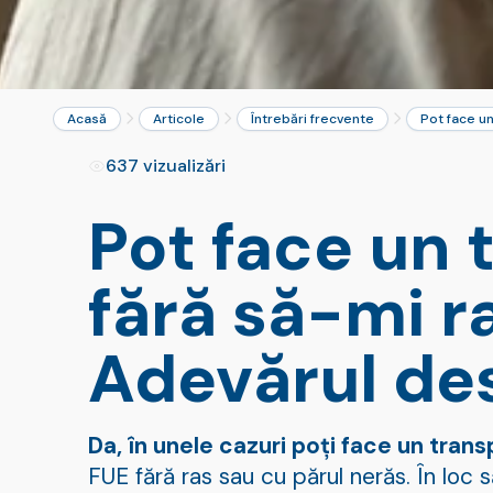
Acasă
Articole
Întrebări frecvente
Pot face un
637 vizualizări
Pot face un 
fără să-mi r
Adevărul des
Da, în unele cazuri poți face un transp
FUE fără ras sau cu părul nerăs. În loc