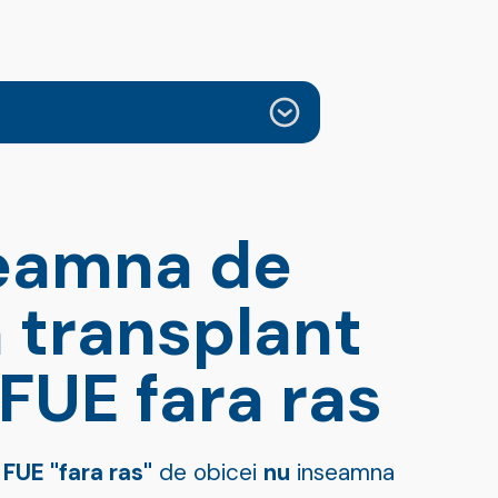
eamna de
n transplant
FUE fara ras
 FUE "fara ras"
de obicei
nu
inseamna