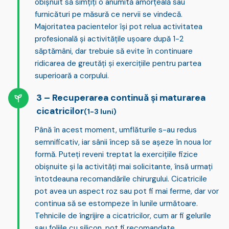
obișnuit să simțiți o anumită amorțeală sau
furnicături pe măsură ce nervii se vindecă.
Majoritatea pacientelor își pot
relua activitatea
profesională și activitățile ușoare
după 1-2
săptămâni, dar trebuie să evite în continuare
ridicarea de greutăți și exercițiile pentru partea
superioară a corpului.
Recuperarea continuă și maturarea
cicatricilor
(1-3 luni)
Până în acest moment,
umflăturile s-au redus
semnificativ
, iar sânii încep să se așeze în noua lor
formă. Puteți reveni treptat la exercițiile fizice
obișnuite și la activități mai solicitante, însă urmați
întotdeauna recomandările chirurgului. Cicatricile
pot avea un aspect roz sau pot fi mai ferme, dar vor
continua să se estompeze în lunile următoare.
Tehnicile de îngrijire a cicatricilor
, cum ar fi gelurile
sau foliile cu silicon, pot fi recomandate.