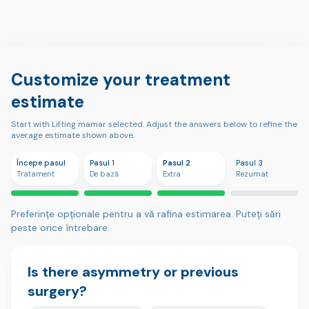
Customize your treatment
estimate
Start with Lifting mamar selected. Adjust the answers below to refine the
average estimate shown above.
Începe pasul
Pasul 1
Pasul 2
Pasul 3
Tratament
De bază
Extra
Rezumat
Preferințe opționale pentru a vă rafina estimarea. Puteți sări
peste orice întrebare.
Is there asymmetry or previous
surgery?