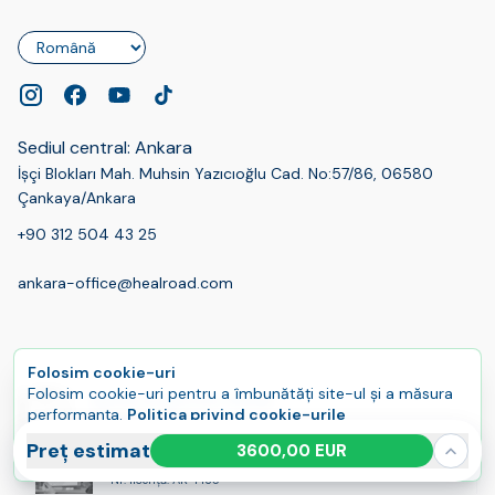
Limbă
Sediul central: Ankara
İşçi Blokları Mah. Muhsin Yazıcıoğlu Cad. No:57/86, 06580
Çankaya/Ankara
+90 312 504 43 25
ankara-office@healroad.com
Folosim cookie-uri
Folosim cookie-uri pentru a îmbunătăți site-ul și a măsura
Agenție înregistrată TÜRSAB
performanța.
Politica privind cookie-urile
Nr. licență: 18203
Acceptă tot
Gestionează
Preț estimat
3600,00 EUR
Autorizat pentru turism de sănătate
Nr. licență: AK-1435