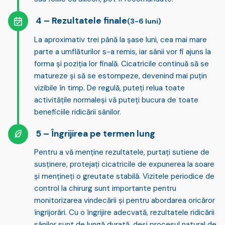
Rezultatele finale
(3-6 luni)
La aproximativ trei până la șase luni,
cea mai mare
parte a umflăturilor s-a remis
, iar sânii vor fi ajuns la
forma și poziția lor finală. Cicatricile continuă să se
matureze și să se estompeze, devenind mai puțin
vizibile în timp. De regulă, puteți
relua toate
activitățile normale
și vă puteți bucura de toate
beneficiile ridicării sânilor.
Îngrijirea pe termen lung
Pentru a vă menține rezultatele,
purtați sutiene de
susținere
, protejați cicatricile de expunerea la soare
și mențineți o greutate stabilă. Vizitele periodice de
control la chirurg sunt importante pentru
monitorizarea vindecării și pentru abordarea oricăror
îngrijorări. Cu o îngrijire adecvată,
rezultatele ridicării
sânilor sunt de lungă durată
, deși procesul natural de