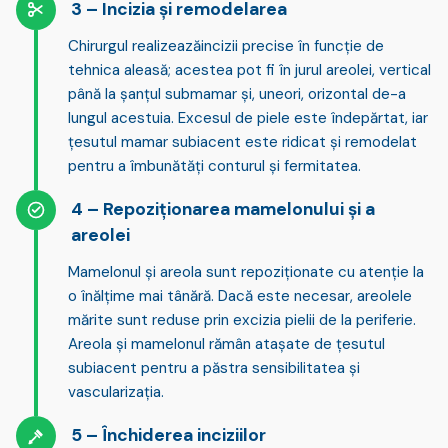
Incizia și remodelarea
Chirurgul realizează
incizii precise
în funcție de
tehnica aleasă; acestea pot fi în jurul areolei, vertical
până la șanțul submamar și, uneori, orizontal de-a
lungul acestuia.
Excesul de piele este îndepărtat
, iar
țesutul mamar subiacent este
ridicat și remodelat
pentru a îmbunătăți conturul și fermitatea.
Repoziționarea mamelonului și a
areolei
Mamelonul și areola sunt repoziționate cu atenție
la
o înălțime mai tânără. Dacă este necesar, areolele
mărite sunt reduse prin excizia pielii de la periferie.
Areola și mamelonul rămân atașate de țesutul
subiacent pentru a păstra sensibilitatea și
vascularizația.
Închiderea inciziilor