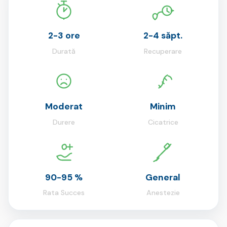
2-3 ore
2-4 săpt.
Durată
Recuperare
Moderat
Minim
Durere
Cicatrice
90-95 %
General
Rata Succes
Anestezie