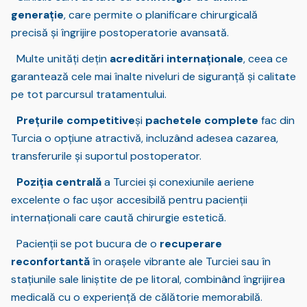
generație
, care permite o planificare chirurgicală
precisă și îngrijire postoperatorie avansată.
Multe unități dețin
acreditări internaționale
, ceea ce
garantează cele mai înalte niveluri de siguranță și calitate
pe tot parcursul tratamentului.
Prețurile competitive
și
pachetele complete
fac din
Turcia o opțiune atractivă, incluzând adesea cazarea,
transferurile și suportul postoperator.
Poziția centrală
a Turciei și conexiunile aeriene
excelente o fac ușor accesibilă pentru pacienții
internaționali care caută chirurgie estetică.
Pacienții se pot bucura de o
recuperare
reconfortantă
în orașele vibrante ale Turciei sau în
stațiunile sale liniștite de pe litoral, combinând îngrijirea
medicală cu o experiență de călătorie memorabilă.