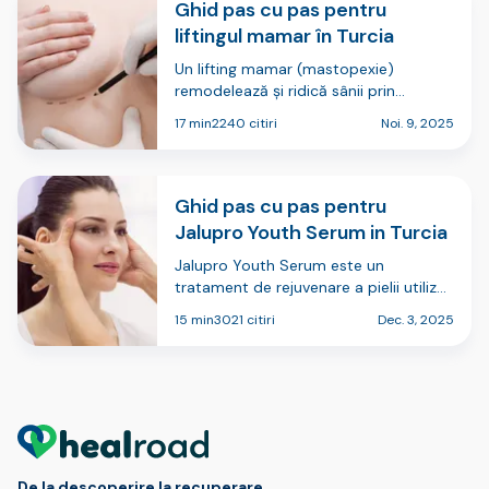
Ghid pas cu pas pentru
liftingul mamar în Turcia
Un lifting mamar (mastopexie)
remodelează și ridică sânii prin
îndepărtarea excesului de piele și
17 min
2240 citiri
Noi. 9, 2025
întărirea țesutului de susținere, pentru
a îmbunătăți poziția, conturul și
poziționarea mameloanelor. Multe
persoane iau …
Ghid pas cu pas pentru
Jalupro Youth Serum in Turcia
Jalupro Youth Serum este un
tratament de rejuvenare a pielii utilizat
in medicina estetica pentru a
15 min
3021 citiri
Dec. 3, 2025
imbunatati hidratarea, elasticitatea si
calitatea generala a pielii. In Turcia,
este oferit frecvent in clinici de derm…
De la descoperire la recuperare