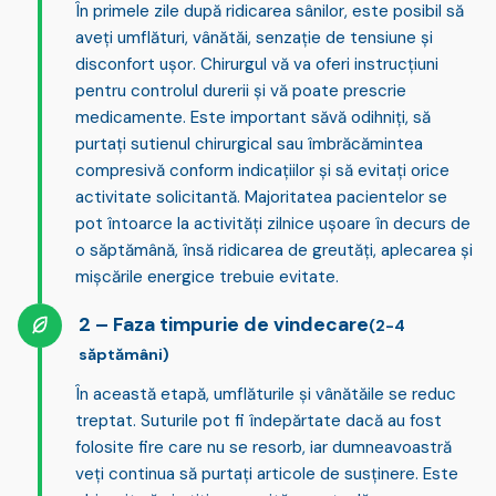
În primele zile după ridicarea sânilor, este posibil să
aveți
umflături, vânătăi, senzație de tensiune și
disconfort ușor
. Chirurgul vă va oferi instrucțiuni
pentru controlul durerii și vă poate prescrie
medicamente. Este important să
vă odihniți, să
purtați sutienul chirurgical sau îmbrăcămintea
compresivă
conform indicațiilor și să evitați orice
activitate solicitantă. Majoritatea pacientelor se
pot întoarce la activități zilnice ușoare în decurs de
o săptămână, însă ridicarea de greutăți, aplecarea și
mișcările energice trebuie evitate.
Faza timpurie de vindecare
(2-4
săptămâni)
În această etapă, umflăturile și vânătăile se reduc
treptat.
Suturile pot fi îndepărtate
dacă au fost
folosite fire care nu se resorb, iar dumneavoastră
veți continua să purtați articole de susținere. Este