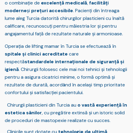
o combinație de
excelență medicală
,
facilități
moderne
și
prețuri accesibile
. Pacienți din întreaga
lume aleg Turcia datorită chirurgilor plasticieni cu înaltă
calificare, recunoscuți pentru măiestria lor și pentru
angajamentul față de rezultate naturale și armonioase.
Operația de lifting mamar în Turcia se efectuează în
spitale și clinici acreditate
care
respectă
standardele internaționale de siguranță și
igienă
. Chirurgii folosesc cele mai noi tehnici și tehnologii
pentru a asigura cicatrici minime, o formă optimă și
rezultate de durată, acordând în același timp prioritate
confortului și satisfacției pacientului.
Chirurgii plasticieni din Turcia au
o vastă experiență în
estetica sânilor
, cu pregătire extinsă și un istoric solid
de proceduri de mastopexie realizate cu succes.
Clinicile sunt dotate cu
tehnologie de ultimă