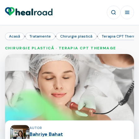
›
›
›
Acasă
Tratamente
Chirurgie plastică
Terapia CPT Therm
CHIRURGIE PLASTICĂ · TERAPIA CPT THERMAGE
Contribuitorii paginii
AUTOR
Bahriye Bahat