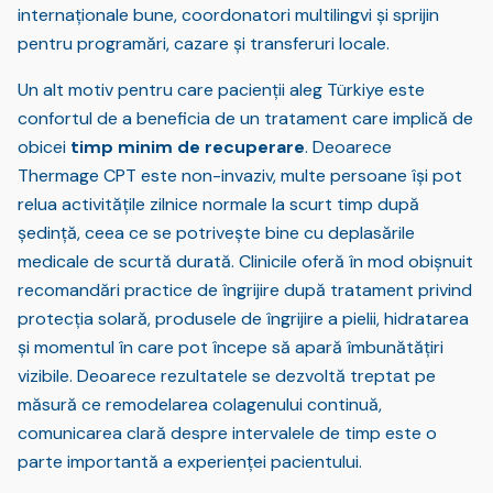
internaționale bune, coordonatori multilingvi și sprijin
pentru programări, cazare și transferuri locale.
Un alt motiv pentru care pacienții aleg Türkiye este
confortul de a beneficia de un tratament care implică de
obicei
timp minim de recuperare
. Deoarece
Thermage CPT este non-invaziv, multe persoane își pot
relua activitățile zilnice normale la scurt timp după
ședință, ceea ce se potrivește bine cu deplasările
medicale de scurtă durată. Clinicile oferă în mod obișnuit
recomandări practice de îngrijire după tratament privind
protecția solară, produsele de îngrijire a pielii, hidratarea
și momentul în care pot începe să apară îmbunătățiri
vizibile. Deoarece rezultatele se dezvoltă treptat pe
măsură ce remodelarea colagenului continuă,
comunicarea clară despre intervalele de timp este o
parte importantă a experienței pacientului.