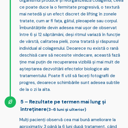
organismul produce și reorganizează colagenul, ceea
ce poate duce la
o fermitate progresivă, o textură
mai netedă și un efect discret de lifting
în zonele
tratate, cum ar fi fața, gâtul, pleoapele sau corpul.
Îmbunătățirile devin adesea mai ușor de observat
între
6 și 12 săptămâni
, deși ritmul variază în funcție
de vârstă, calitatea pielii, zona tratată și răspunsul
individual al colagenului. Deoarece nu există o rană
deschisă care să necesite vindecare, această fază
ține mai puțin de recuperarea vizibilă și mai mult de
așteptarea dezvoltării efectelor biologice ale
tratamentului. Poate fi util să faceți fotografii de
progres, deoarece schimbările sunt adesea subtile
de la o zi la alta.
Rezultate pe termen mai lung și
întreținere
(3-6 luni și ulterior)
Mulți pacienți observă cea mai bună ameliorare la
aproximativ
3 până la 6 luni
după tratament, când