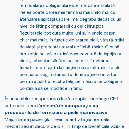
remodelarea colagenului este mai bine instalată.
Pielea poate părea mai fermă și mai uniformă, cu
atenuarea laxității ușoare, mai degrabă decât cu un
nivel de lifting comparabil cu cel chirurgical.
Rezultatele pot dura multe luni și, în unele cazuri,
chiar mai mult, în funcție de starea pielii, vârstă, stilul
de viață și procesul natural de îmbătrânire. O bună
protecție solară, o rutină consecventă de îngrijire a
pielii și obiceiuri sănătoase, cum ar fi evitarea
fumatului, pot ajuta la susținerea rezultatului. Unele
persoane aleg tratamente de întreținere în viitor
pentru a păstra rezultatele, pe măsură ce colagenul
continuă să se modifice în timp.
În ansamblu, recuperarea după terapia Thermage CPT
este considerată
minimă în comparație cu
procedurile de fermizare a pielii mai invazive
.
Majoritatea pacienților revin la activitățile normale
imediat sau în decurs de o zi, în timp ce beneficiile vizibile