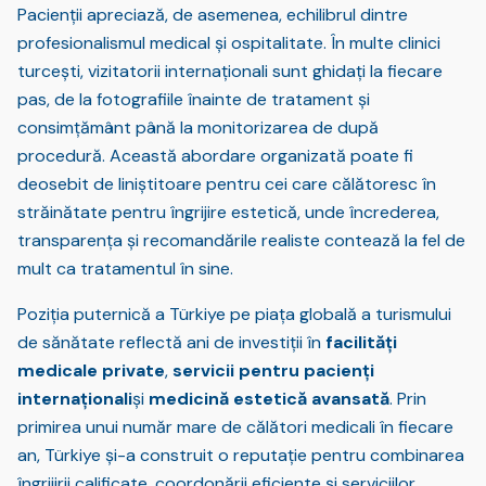
Pacienții apreciază, de asemenea, echilibrul dintre
profesionalismul medical și ospitalitate. În multe clinici
turcești, vizitatorii internaționali sunt ghidați la fiecare
pas, de la fotografiile înainte de tratament și
consimțământ până la monitorizarea de după
procedură. Această abordare organizată poate fi
deosebit de liniștitoare pentru cei care călătoresc în
străinătate pentru îngrijire estetică, unde încrederea,
transparența și recomandările realiste contează la fel de
mult ca tratamentul în sine.
Poziția puternică a Türkiye pe piața globală a turismului
de sănătate reflectă ani de investiții în
facilități
medicale private
,
servicii pentru pacienți
internaționali
și
medicină estetică avansată
. Prin
primirea unui număr mare de călători medicali în fiecare
an, Türkiye și-a construit o reputație pentru combinarea
îngrijirii calificate, coordonării eficiente și serviciilor