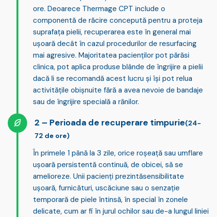
ore. Deoarece Thermage CPT include o
componentă de răcire concepută pentru a proteja
suprafața pielii, recuperarea este în general mai
ușoară decât în cazul procedurilor de resurfacing
mai agresive. Majoritatea pacienților pot părăsi
clinica, pot aplica produse blânde de îngrijire a pielii
dacă li se recomandă acest lucru și își pot relua
activitățile obișnuite fără a avea nevoie de bandaje
sau de îngrijire specială a rănilor.
Perioada de recuperare timpurie
(24-
72 de ore)
În primele 1 până la 3 zile, orice roșeață sau umflare
ușoară persistentă continuă, de obicei, să se
amelioreze. Unii pacienți prezintă
sensibilitate
ușoară, furnicături, uscăciune sau o senzație
temporară de piele întinsă
, în special în zonele
delicate, cum ar fi în jurul ochilor sau de-a lungul liniei