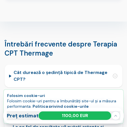
Întrebări frecvente despre Terapia
CPT Thermage
Cât durează o ședință tipică de Thermage
CPT?
Folosim cookie-uri
Există timp de inactivitate sau o perioadă de
Folosim cookie-uri pentru a îmbunătăți site-ul și a măsura
recuperare după terapia Thermage CPT?
performanța.
Politica privind cookie-urile
Acceptă tot
Gestionează
Preț estimat
1100,00 EUR
La ce fel de rezultate vă puteți aștepta și