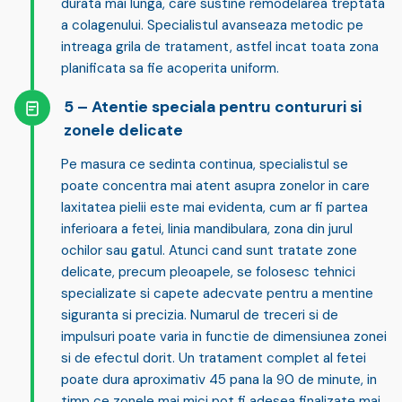
durata mai lunga, care sustine remodelarea treptata
a colagenului. Specialistul avanseaza metodic pe
intreaga grila de tratament, astfel incat toata zona
planificata sa fie acoperita uniform.
Atentie speciala pentru contururi si
zonele delicate
Pe masura ce sedinta continua, specialistul se
poate concentra mai atent asupra zonelor in care
laxitatea pielii este mai evidenta, cum ar fi partea
inferioara a fetei, linia mandibulara, zona din jurul
ochilor sau gatul. Atunci cand sunt tratate zone
delicate, precum pleoapele, se folosesc tehnici
specializate si capete adecvate pentru a mentine
siguranta si precizia. Numarul de treceri si de
impulsuri poate varia in functie de dimensiunea zonei
si de efectul dorit. Un tratament complet al fetei
poate dura aproximativ
45 pana la 90 de minute
, in
timp ce zonele mai mici pot fi adesea finalizate mai