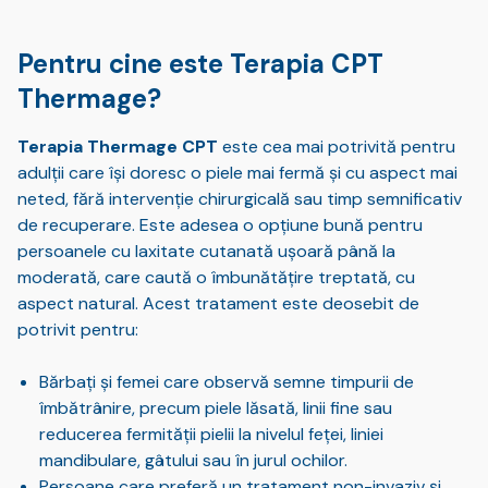
Pentru cine este Terapia CPT
Thermage?
Terapia Thermage CPT
este cea mai potrivită pentru
adulții care își doresc o piele mai fermă și cu aspect mai
neted, fără intervenție chirurgicală sau timp semnificativ
de recuperare. Este adesea o opțiune bună pentru
persoanele cu laxitate cutanată ușoară până la
moderată, care caută o îmbunătățire treptată, cu
aspect natural. Acest tratament este deosebit de
potrivit pentru:
Bărbați și femei care observă semne timpurii de
îmbătrânire, precum piele lăsată, linii fine sau
reducerea fermității pielii la nivelul feței, liniei
mandibulare, gâtului sau în jurul ochilor.
Persoane care preferă un tratament non-invaziv și