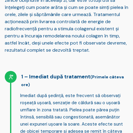
zilnice obișnuite în aceeași zi, dar este totuși util să
înțelegeți cum poate arăta și cum se poate simți pielea în
orele, zilele și săptămânile care urmează. Tratamentul
acționează prin livrarea controlată de energie de
radiofrecvență pentru a stimula colagenul existent și
pentru a încuraja remodelarea noului colagen în timp,
astfel încât, deși unele efecte pot fi observate devreme,
rezultatul complet se dezvoltă treptat.
Imediat după tratament
(Primele câteva
ore)
Imediat după ședință, este frecvent să observați
roșeață ușoară, senzație de căldură sau o ușoară
umflare
în zona tratată. Pielea poate părea puțin
întinsă, sensibilă sau congestionată, asemănător
unei expuneri ușoare la soare. Aceste efecte sunt
de obicei temporare și adesea se remit în câteva