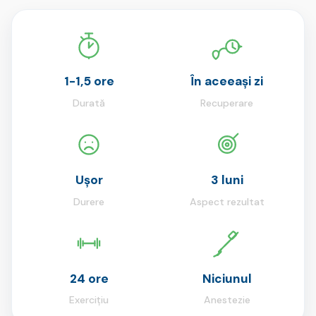
1-1,5 ore
În aceeași zi
Durată
Recuperare
Ușor
3 luni
Durere
Aspect rezultat
24 ore
Niciunul
Exercițiu
Anestezie