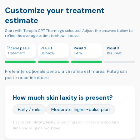
Customize your treatment
estimate
Start with Terapia CPT Thermage selected. Adjust the answers below to
refine the average estimate shown above.
Începe pasul
Pasul 1
Pasul 2
Pasul 3
Tratament
De bază
Extra
Rezumat
Preferințe opționale pentru a vă rafina estimarea. Puteți sări
peste orice întrebare.
How much skin laxity is present?
Early / mild
Moderate; higher-pulse plan
Tissue complexity, laxity or sagging can increase procedure
time and surgical workload.