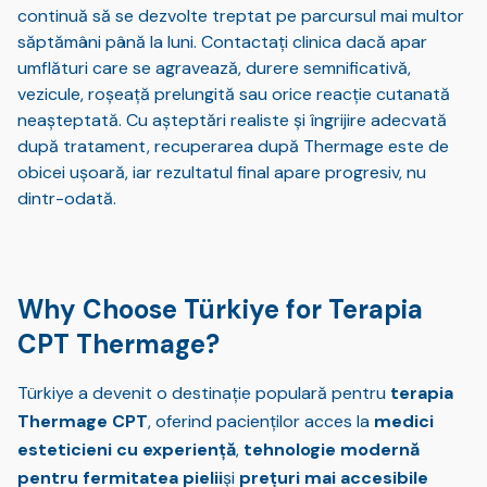
continuă să se dezvolte treptat pe parcursul mai multor
săptămâni până la luni. Contactați clinica dacă apar
umflături care se agravează, durere semnificativă,
vezicule, roșeață prelungită sau orice reacție cutanată
neașteptată. Cu așteptări realiste și îngrijire adecvată
după tratament, recuperarea după Thermage este de
obicei ușoară, iar rezultatul final apare progresiv, nu
dintr-odată.
Why Choose Türkiye for Terapia
CPT Thermage?
Türkiye a devenit o destinație populară pentru
terapia
Thermage CPT
, oferind pacienților acces la
medici
esteticieni cu experiență
,
tehnologie modernă
pentru fermitatea pielii
și
prețuri mai accesibile