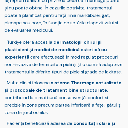
așteptări realiste cu privire la ceea ce Thermage poate
și nu poate obține. În cazurile potrivite, tratamentul
poate fi planificat pentru față, linia mandibulei, gât,
pleoape sau corp, în funcție de setările dispozitivului și
de evaluarea medicului.
Türkiye oferă acces la
dermatologi, chirurgi
plasticieni și medici de medicină estetică cu
experiență
care efectuează în mod regulat proceduri
non-invazive de fermitate a pielii și știu cum să adapteze
tratamentul la diferite tipuri de piele și grade de laxitate.
Multe clinici folosesc
sisteme Thermage actualizate
și protocoale de tratament bine structurate
,
contribuind la o mai bună consecvență, confort și
precizie în zone precum partea inferioară a feței, gâtul și
zona din jurul ochilor.
Pacienții beneficiază adesea de
consultații clare și