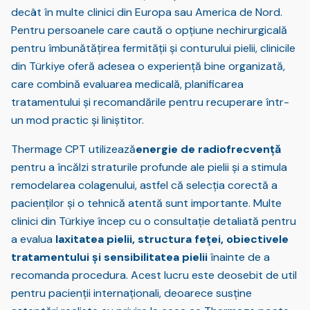
decât în multe clinici din Europa sau America de Nord.
Pentru persoanele care caută o opțiune nechirurgicală
pentru îmbunătățirea fermității și conturului pielii, clinicile
din Türkiye oferă adesea o experiență bine organizată,
care combină evaluarea medicală, planificarea
tratamentului și recomandările pentru recuperare într-
un mod practic și liniștitor.
Thermage CPT utilizează
energie de radiofrecvență
pentru a încălzi straturile profunde ale pielii și a stimula
remodelarea colagenului, astfel că selecția corectă a
pacienților și o tehnică atentă sunt importante. Multe
clinici din Türkiye încep cu o consultație detaliată pentru
a evalua
laxitatea pielii, structura feței, obiectivele
tratamentului și sensibilitatea pielii
înainte de a
recomanda procedura. Acest lucru este deosebit de util
pentru pacienții internaționali, deoarece susține