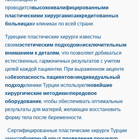
проводится
высококвалифицированными
пластическими хирургами
в
аккредитованных
больницах
и клиниках по всей стране.
Турецкие пластические хирурги известны
своим
эстетическим подходом
и
исключительным
вниманием к деталям
, что позволяет добиваться
естественных, гармоничных результатов с учетом
целей каждой пациентки. При выраженном акценте
на
безопасность пациентов
и
индивидуальный
подход
клиники Турции используют
новейшие
хирургические методики
и
передовое
оборудование
, чтобы обеспечивать оптимальные
результаты для матерей, желающих восстановить
форму тела после беременности.
Сертифицированные пластические хирурги Турции
имеют
обширный опыт проведения процедур