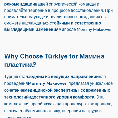
рекомендации
вашей хирургической команды и
проявляйте терпение в процессе восстановления. При
внимательном уходе и реалистичных ожиданиях вы
сможете наслаждаться
стойкими и естественно
выглядящими изменениями
после Mommy Makeover.
Why Choose Türkiye for Мамина
пластика?
Турция стала
одним из ведущих направлений
для
проведения
Mommy Makeover
, предлагая уникальное
сочетание
медицинской экспертизы
,
современных
технологий
и
доступного уровня комфорта
. Эта
комплексная преображающая процедура, как правило,
включает абдоминопластику, операции на груди и
липосакцию и