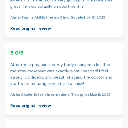
great, ( it was actually an apartment h…
Anne-Sophie Akil
·
Estherian Clinic
·
Google
·
Ноя 18, 2025
Read original review
5,0/5
After three pregnancies, my body changed a lot. The
mommy makeover was exactly what I needed! I feel
strong, confident, and beautiful again. The doctor and
staff were amazing from start to finish!
Aisha Okafor
·
Estetik International
·
Trustpilot
·
Мар 11, 2025
Read original review