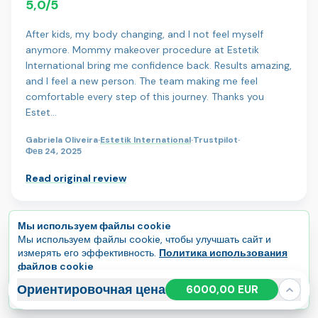
5,0/5
After kids, my body changing, and I not feel myself
anymore. Mommy makeover procedure at Estetik
International bring me confidence back. Results amazing,
and I feel a new person. The team making me feel
comfortable every step of this journey. Thanks you
Estet…
Gabriela Oliveira
·
Estetik International
·
Trustpilot
·
Фев 24, 2025
Read original review
Мы используем файлы cookie
Мы используем файлы cookie, чтобы улучшать сайт и
View all treatment reviews
измерять его эффективность.
Политика использования
файлов cookie
Принять все
Управлять
Ориентировочная цена
6000,00 EUR