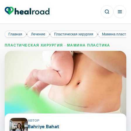
›
›
›
Главная
Лечение
Пластическая хирургия
Мамина пластик
ПЛАСТИЧЕСКАЯ ХИРУРГИЯ · МАМИНА ПЛАСТИКА
Авторы страницы
АВТОР
Bahriye Bahat