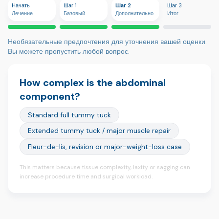
Начать
Шаг 1
Шаг 2
Шаг 3
Лечение
Базовый
Дополнительно
Итог
Необязательные предпочтения для уточнения вашей оценки.
Вы можете пропустить любой вопрос.
How complex is the abdominal
component?
Standard full tummy tuck
Extended tummy tuck / major muscle repair
Fleur-de-lis, revision or major-weight-loss case
This matters because tissue complexity, laxity or sagging can
increase procedure time and surgical workload.