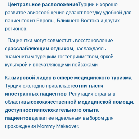
Центральное расположение
Турции и хорошо
развитое авиасообщение делают поездку удобной для
пациенток из Европы, Ближнего Востока и других
регионов.
Пациентки могут совместить восстановление
с
расслабляющим отдыхом
, наслаждаясь
знаменитым турецким гостеприимством, яркой
культурой и впечатляющими пейзажами.
Как
мировой лидер в сфере медицинского туризма
,
Турция ежегодно привлекает
сотни тысяч
иностранных пациентов
. Репутация страны в
области
высококачественной медицинской помощи
,
доступности
и
положительного опыта
пациентов
делает ее идеальным выбором для
прохождения Mommy Makeover.