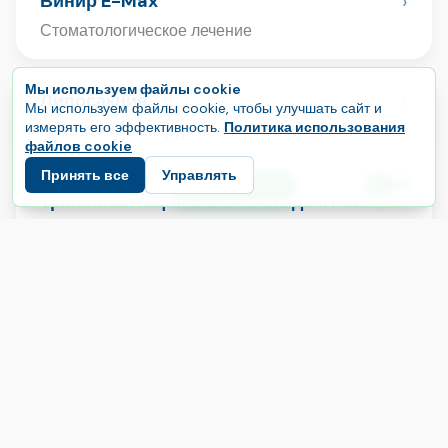
›
Винир E-Max
Стоматологическое лечение
Мы используем файлы cookie
›
Липосакция
Мы используем файлы cookie, чтобы улучшать сайт и
измерять его эффективность.
Политика использования
Пластическая хирургия
файлов cookie
Принять все
Управлять
E
Начните свой путь
Язык
›
Трансплантация волос методом FUE
Пересадка волос
›
Бразильская подтяжка ягодиц (BBL)
Пластическая хирургия
›
Коронка E-Max
Стоматологическое лечение