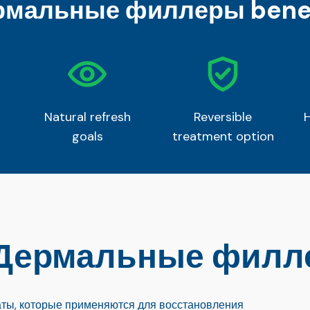
рмальные филлеры benef
Natural refresh
Reversible
goals
treatment option
 Дермальные фил
аты, которые применяются для восстановления