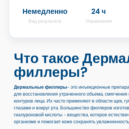
Немедленно
24 ч
Вид результата
Упражнения
Что такое Дерм
филлеры?
Дермальные филлеры
- это инъекционные препара
для восстановления утраченного объема, смягчения
контуров лица. Их часто применяют в области щек, гу
глазами и вокруг рта. Большинство филлеров изгото
гиалуроновой кислоты - вещества, которое естестве
организме и помогает коже сохранять увлажненность 