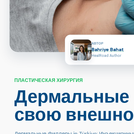
Авторы страницы
АВТОР
Bahriye Bahat
HealRoad Author
ПЛАСТИЧЕСКАЯ ХИРУРГИЯ
Дермальные 
свою внешно
Дермальные филлеры in Türkiye: Инъекционны