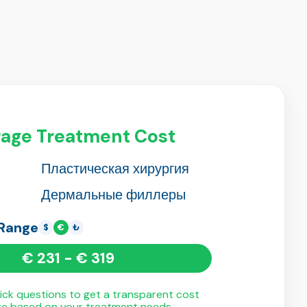
age Treatment Cost
Пластическая хирургия
Дермальные филлеры
 Range
$
€
₺
€ 231 - € 319
ck questions to get a transparent cost
te based on your treatment needs.