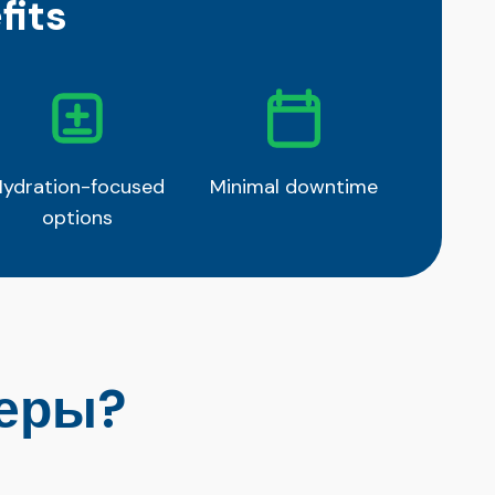
its
Hydration-focused
Minimal downtime
options
леры?