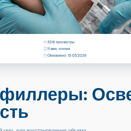
Просмотры
3216 просмотры
Время чтения
11 мин. чтения
Последнее обновление
Обновлено: 15.05.2026
филлеры: Осв
сть
й гель для восстановления объема,