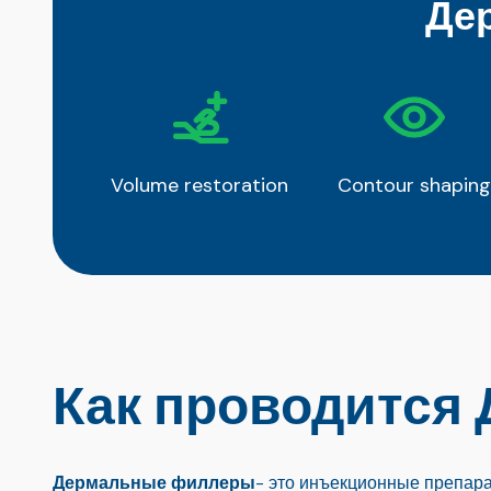
Де
Volume restoration
Contour shaping
Как проводится
Дермальные филлеры
- это инъекционные препар