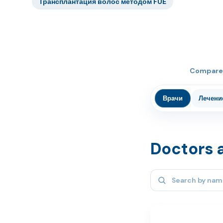
Трансплантация волос методом FUE
Compare 
Врачи
Лечени
Doctors a
Search specialists