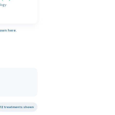
logy
hown here.
12 treatments shown