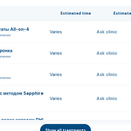
Estimated time
Estimate
аты All-on-4
Varies
Ask clinic
ечение
ронка
Varies
Ask clinic
ечение
Varies
Ask clinic
ечение
с методом Sapphire
Varies
Ask clinic
 волос методом DHI
Varies
Ask clinic
Show all treatments