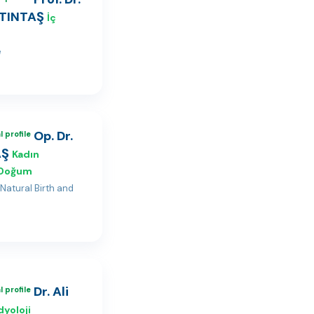
LTINTAŞ
İç
e
Op. Dr.
 profile
AŞ
Kadın
e Doğum
Natural Birth and
Dr. Ali
 profile
dyoloji