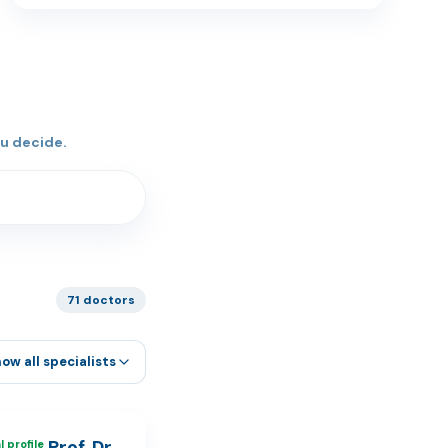
u decide.
71 doctors
ow all specialists
Prof. Dr.
 profile