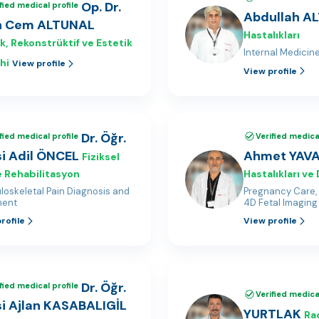
Op. Dr.
fied medical profile
Abdullah A
ih Cem ALTUNAL
Hastalıkları
ik, Rekonstrüktif ve Estetik
Internal Medicin
hi
View profile
View profile
Dr. Öğr.
fied medical profile
Verified medical
i Adil ÖNCEL
Ahmet YAV
Fiziksel
e Rehabilitasyon
Hastalıkları v
oskeletal Pain Diagnosis and
Pregnancy Care, 
ment
4D Fetal Imaging
rofile
View profile
Dr. Öğr.
fied medical profile
Verified medical
i Ajlan KASABALIGİL
YURTLAK
Ra