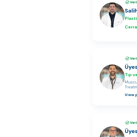
Veri
Sal
Plast
Cerra
Veri
Üyes
Tıp v
Muscul
Treat
View p
Veri
Üyes