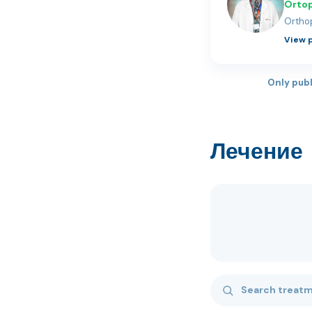
Ortop
Ortho
View p
Only publ
Лечение
Search treatments