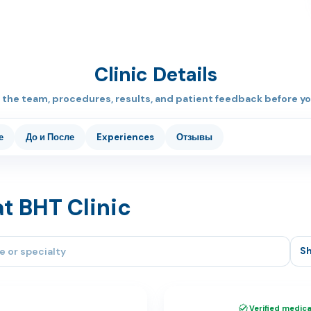
Clinic Details
the team, procedures, results, and patient feedback before yo
е
До и После
Experiences
Отзывы
t BHT Clinic
Sh
Verified medical