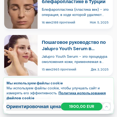
блефаропластике в Турции
Блефаропластика (пластика век) - это
операция, в ходе которой удаляют
или перераспределяют избыток кожи,
16 мин
2188 прочтений
Ноя. 5, 2025
а при необходимости также жировую
ткань и мышцы верхних и/или нижних
век. Ее проводят как по эстетическим
причинам…
Пошаговое руководство по
Jalupro Youth Serum в
Турции
Jalupro Youth Serum - это процедура
омоложения кожи, применяемая в
эстетической медицине для
15 мин
2965 прочтений
Дек. 3, 2025
улучшения увлажненности,
эластичности и общего качества кожи.
В Турции ее обычно предлагают в
Мы используем файлы cookie
дерматологических клиниках и кли…
Мы используем файлы cookie, чтобы улучшать сайт и
измерять его эффективность.
Политика использования
файлов cookie
Принять все
Управлять
Ориентировочная цена
1900,00 EUR
От выбора до восстановления