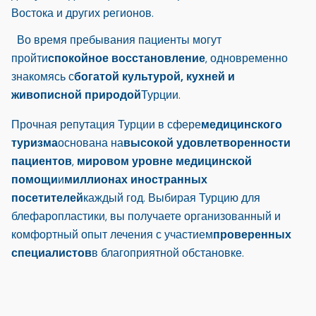
Востока и других регионов.
Во время пребывания пациенты могут
пройти
спокойное восстановление
, одновременно
знакомясь с
богатой культурой, кухней и
живописной природой
Турции.
Прочная репутация Турции в сфере
медицинского
туризма
основана на
высокой удовлетворенности
пациентов
,
мировом уровне медицинской
помощи
и
миллионах иностранных
посетителей
каждый год. Выбирая Турцию для
блефаропластики, вы получаете организованный и
комфортный опыт лечения с участием
проверенных
специалистов
в благоприятной обстановке.