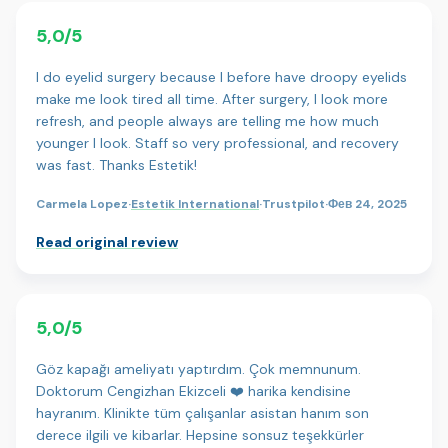
5,0/5
I do eyelid surgery because I before have droopy eyelids
make me look tired all time. After surgery, I look more
refresh, and people always are telling me how much
younger I look. Staff so very professional, and recovery
was fast. Thanks Estetik!
Carmela Lopez
·
Estetik International
·
Trustpilot
·
Фев 24, 2025
Read original review
5,0/5
Göz kapağı ameliyatı yaptırdım. Çok memnunum.
Doktorum Cengizhan Ekizceli ❤️ harika kendisine
hayranım. Klinikte tüm çalışanlar asistan hanım son
derece ilgili ve kibarlar. Hepsine sonsuz teşekkürler