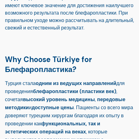
имеют ключевое значение для достижения наилучшего
возможного результата после блефаропластики. При
правильном уходе можно рассчитывать на длительный,
свежий и естественный результат.
Why Choose Türkiye for
Блефаропластика?
Турция стала
одним из ведущих направлений
для
проведения
блефаропластики (пластики век)
,
сочетая
высокий уровень медицины
,
передовые
методики
и
доступные цены
. Пациенты со всего мира
доверяют турецким хирургам благодаря их опыту в
проведении как
функциональных, так и
эстетических операций на веках
, которые