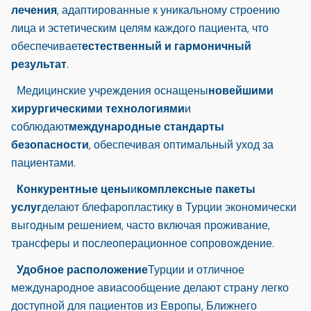
лечения
, адаптированные к уникальному строению
лица и эстетическим целям каждого пациента, что
обеспечивает
естественный и гармоничный
результат
.
Медицинские учреждения оснащены
новейшими
хирургическими технологиями
и
соблюдают
международные стандарты
безопасности
, обеспечивая оптимальный уход за
пациентами.
Конкурентные цены
и
комплексные пакеты
услуг
делают блефаропластику в Турции экономически
выгодным решением, часто включая проживание,
трансферы и послеоперационное сопровождение.
Удобное расположение
Турции и отличное
международное авиасообщение делают страну легко
доступной для пациентов из Европы, Ближнего