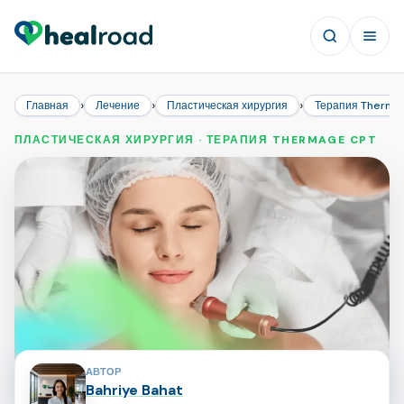
›
›
›
Главная
Лечение
Пластическая хирургия
Терапия Therma
ПЛАСТИЧЕСКАЯ ХИРУРГИЯ · ТЕРАПИЯ THERMAGE CPT
Авторы страницы
АВТОР
Bahriye Bahat