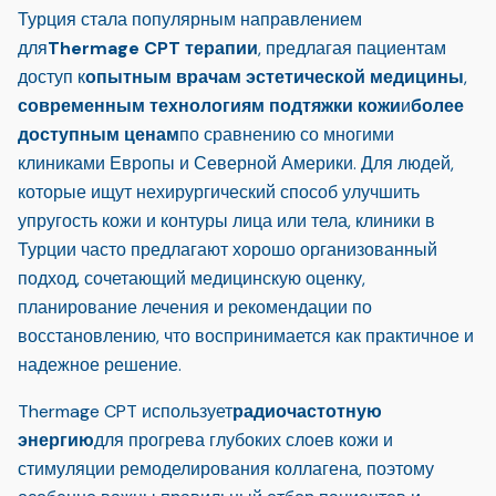
Турция стала популярным направлением
для
Thermage CPT терапии
, предлагая пациентам
доступ к
опытным врачам эстетической медицины
,
современным технологиям подтяжки кожи
и
более
доступным ценам
по сравнению со многими
клиниками Европы и Северной Америки. Для людей,
которые ищут нехирургический способ улучшить
упругость кожи и контуры лица или тела, клиники в
Турции часто предлагают хорошо организованный
подход, сочетающий медицинскую оценку,
планирование лечения и рекомендации по
восстановлению, что воспринимается как практичное и
надежное решение.
Thermage CPT использует
радиочастотную
энергию
для прогрева глубоких слоев кожи и
стимуляции ремоделирования коллагена, поэтому