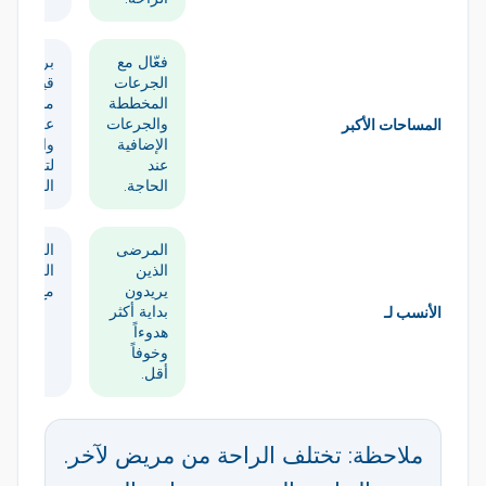
فعّال مع
بروتوكول
الجرعات
قياسية
المخططة
مستخدمة
والجرعات
على نطا
المساحات الأكبر
الإضافية
واسع
عند
لتغطية
الحاجة.
المنطقة.
المرضى
المرضى
الذين
المرتاحو
يريدون
مع الحقن
بداية أكثر
الأنسب لـ
هدوءاً
وخوفاً
أقل.
ملاحظة: تختلف الراحة من مريض لآخر.