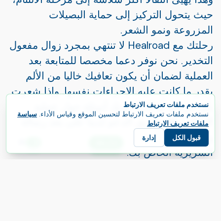
حيث يتحول التركيز إلى حماية البصيلات
المزروعة ونمو الشعر.
رحلتك مع Healroad لا تنتهي بمجرد زوال مفعول
التخدير. نحن نوفر دعما مخصصا للمتابعة بعد
العملية لضمان أن يكون تعافيك خاليا من الألم
بقدر ما كانت عليه الإجراءات نفسها. وإذا شعرت
بأي انزعاج أو كانت لديك أسئلة حول عملية
نستخدم ملفات تعريف الارتباط
نستخدم ملفات تعريف الارتباط لتحسين الموقع وقياس الأداء.
سياسة
التعافي، فإن فريق الدعم لدينا على بعد رسالة
ملفات تعريف الارتباط
واحدة فقط، ليصل بينك وبين فريق الرعاية
قبول الكل
إدارة
E
ابدأ رحلتك
اللغة
السريرية الخاص بك.