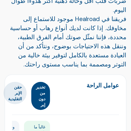
ضربات قلب أقل وحالة ذهنية أكثر هدوءاً طوال
اليوم.
فريقنا في Healroad موجود للاستماع إلى
مخاوفك. إذا كانت لديك أنواع رهاب أو حساسية
محددة، فإننا نمثّل صوتك أمام الفرق الطبية،
وننقل هذه الاحتياجات بوضوح، ونتأكد من أن
العيادة مستعدة بالكامل لتوفير بيئة خالية من
التوتر ومصممة بما يناسب مستوى راحتك.
عوامل الراحة
تخدير
حقن
من
الإبر
دون
التقليدية
إبر
غالباً ما
وخزات