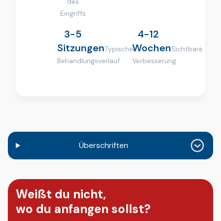
des
Eingriffs
3-5
4-12
Sitzungen
Wochen
Typischer
Sichtbare
Behandlungsverlauf
Verbesserung
Überschriften
Weißt du nicht,
wo du anfangen sollst?