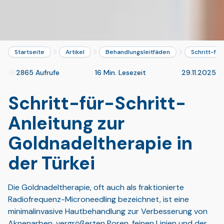
Startseite
Artikel
Behandlungsleitfäden
Schritt-für
2865 Aufrufe
16 Min. Lesezeit
29.11.2025
Schritt-für-Schritt-
Anleitung zur
Goldnadeltherapie in
der Türkei
Die Goldnadeltherapie, oft auch als fraktionierte
Radiofrequenz-Microneedling bezeichnet, ist eine
minimalinvasive Hautbehandlung zur Verbesserung von
Aknenarben, vergrößerten Poren, feinen Linien und der