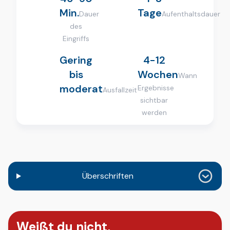
Min.
Tage
Dauer
Aufenthaltsdauer
des
Eingriffs
Gering
4-12
bis
Wochen
Wann
moderat
Ergebnisse
Ausfallzeit
sichtbar
werden
Überschriften
Weißt du nicht,