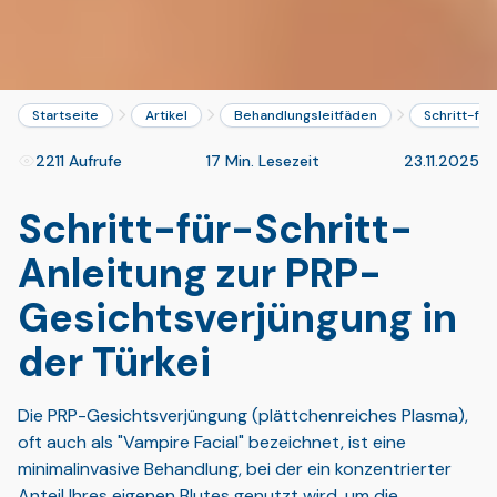
Startseite
Artikel
Behandlungsleitfäden
Schritt-für
2211 Aufrufe
17 Min. Lesezeit
23.11.2025
Schritt-für-Schritt-
Anleitung zur PRP-
Gesichtsverjüngung in
der Türkei
Die PRP-Gesichtsverjüngung (plättchenreiches Plasma),
oft auch als "Vampire Facial" bezeichnet, ist eine
minimalinvasive Behandlung, bei der ein konzentrierter
Anteil Ihres eigenen Blutes genutzt wird, um die