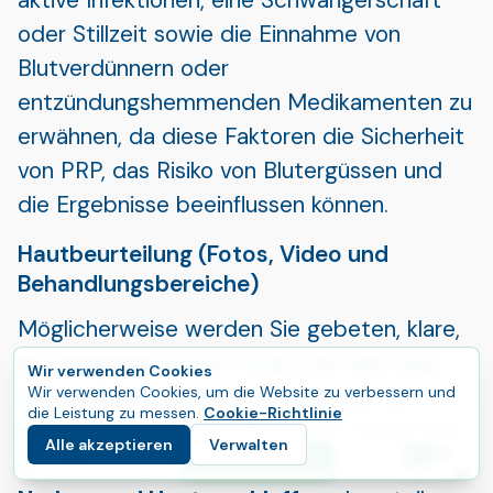
oder Stillzeit sowie die Einnahme von
Blutverdünnern oder
entzündungshemmenden Medikamenten zu
erwähnen, da diese Faktoren die Sicherheit
von PRP, das Risiko von Blutergüssen und
die Ergebnisse beeinflussen können.
Hautbeurteilung (Fotos, Video und
Behandlungsbereiche)
Möglicherweise werden Sie gebeten, klare,
gut ausgeleuchtete Fotos (von vorn und
Wir verwenden Cookies
von beiden Seiten) zu senden oder an
Wir verwenden Cookies, um die Website zu verbessern und
die Leistung zu messen.
Cookie-Richtlinie
einem Videoanruf teilzunehmen, damit das
Alle akzeptieren
Verwalten
E
Starten Sie Ihre Reise
Team
Hautqualität, Textur, Pigmentierung,
Sprac