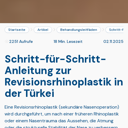
Startseite
Artikel
Behandlungsleitfäden
Schritt-für
2251 Aufrufe
18 Min. Lesezeit
02.11.2025
Schritt-für-Schritt-
Anleitung zur
Revisionsrhinoplastik in
der Türkei
Eine Revisionsrhinoplastik (sekundäre Nasenoperation)
wird durchgeführt, um nach einer früheren Rhinoplastik
oder einem Nasentrauma das Aussehen, die Atmung
oder die strukturelle Stabilität der Nase zu verbessern.