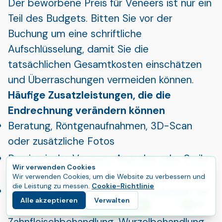
Der beworbene Preis für Veneers ist nur ein
Teil des Budgets. Bitten Sie vor der
Buchung um eine schriftliche
Aufschlüsselung, damit Sie die
tatsächlichen Gesamtkosten einschätzen
und Überraschungen vermeiden können.
Häufige Zusatzleistungen, die die
Endrechnung verändern können
Beratung, Röntgenaufnahmen, 3D-Scan
oder zusätzliche Fotos
Provisorische Veneers, Anprobe oder Smile-
Wir verwenden Cookies
Design-Mock-up
Wir verwenden Cookies, um die Website zu verbessern und
die Leistung zu messen.
Cookie-Richtlinie
Zusätzliche zahnärztliche Behandlungen vor
Alle akzeptieren
Verwalten
den Veneers (Füllungen,
E
Starten Sie Ihre Reise
Sprac
Zahnfleischbehandlung, Wurzelbehandlung,