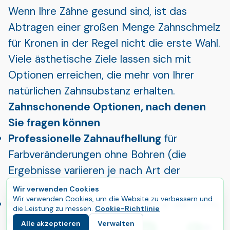
Wenn Ihre Zähne gesund sind, ist das
Abtragen einer großen Menge Zahnschmelz
für Kronen in der Regel nicht die erste Wahl.
Viele ästhetische Ziele lassen sich mit
Optionen erreichen, die mehr von Ihrer
natürlichen Zahnsubstanz erhalten.
Zahnschonende Optionen, nach denen
Sie fragen können
Professionelle Zahnaufhellung
für
Farbveränderungen ohne Bohren (die
Ergebnisse variieren je nach Art der
Verfärbung).
Wir verwenden Cookies
Wir verwenden Cookies, um die Website zu verbessern und
Komposit-Bonding
zur Korrektur der Form,
die Leistung zu messen.
Cookie-Richtlinie
kleiner Lücken oder leichter
Alle akzeptieren
Verwalten
E
Starten Sie Ihre Reise