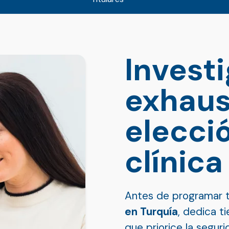
Invest
exhaus
elecció
clínic
Antes de programar 
en Turquía
, dedica ti
que priorice la seguri