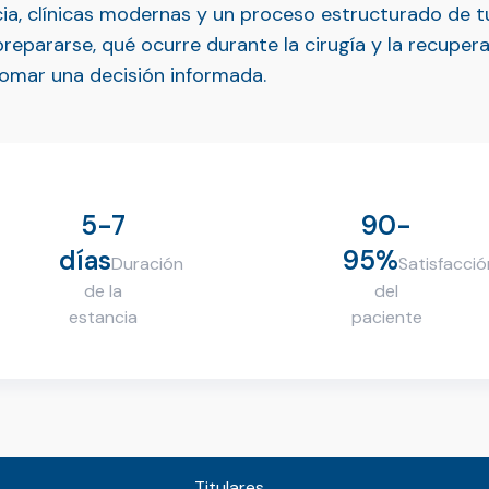
ia, clínicas modernas y un proceso estructurado de t
repararse, qué ocurre durante la cirugía y la recupera
omar una decisión informada.
5-7
90-
días
95%
Duración
Satisfacció
de la
del
estancia
paciente
Titulares