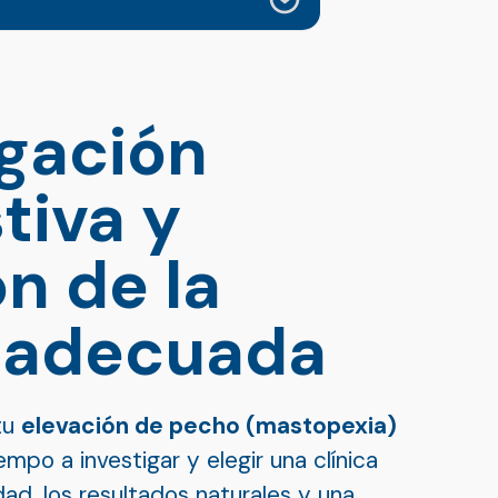
igación
tiva y
n de la
a adecuada
tu
elevación de pecho (mastopexia)
empo a investigar y elegir una clínica
dad, los resultados naturales y una