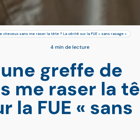
de cheveux sans me raser la tête ? La vérité sur la FUE « sans rasage »
4 min de lecture
 une greffe de
 me raser la t
ur la FUE « sans