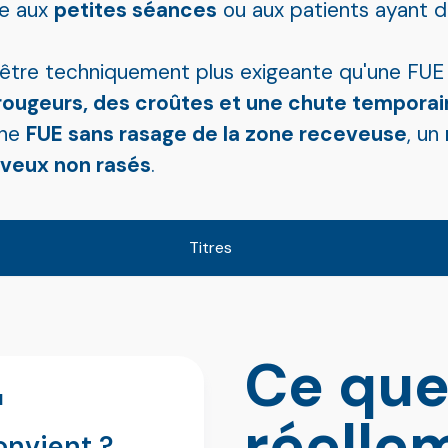
ée aux
petites séances
ou aux patients ayant d
être techniquement plus exigeante qu'une FUE
rougeurs, des croûtes et une chute temporai
une
FUE sans rasage de la zone receveuse
, un
eveux non rasés
.
Titres
Ce que 
N
réelle
onvient ?