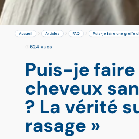
Accueil
Articles
FAQ
Puis-je faire une greffe 
624 vues
Puis-je faire
cheveux sans
? La vérité s
rasage »