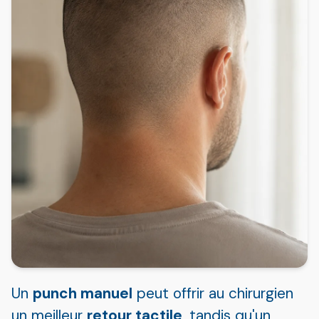
Un
punch manuel
peut offrir au chirurgien
un meilleur
retour tactile
, tandis qu'un