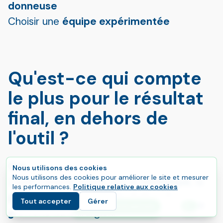
donneuse
Choisir une
équipe expérimentée
Qu'est-ce qui compte
le plus pour le résultat
final, en dehors de
l'outil ?
Oui.
Nous utilisons des cookies
Nous utilisons des cookies pour améliorer le site et mesurer
L'outil compte moins que la
technique
, la
les performances.
Politique relative aux cookies
planification
et la
manipulation des
Tout accepter
Gérer
E
Commencez votre parcours
Langu
greffons
du chirurgien.