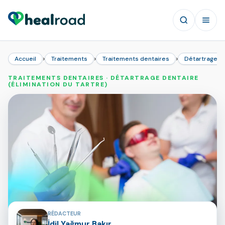
›
›
›
Accueil
Traitements
Traitements dentaires
Détartrage de
TRAITEMENTS DENTAIRES · DÉTARTRAGE DENTAIRE
(ÉLIMINATION DU TARTRE)
Contributeurs de la page
RÉDACTEUR
İdil Yağmur Bakır