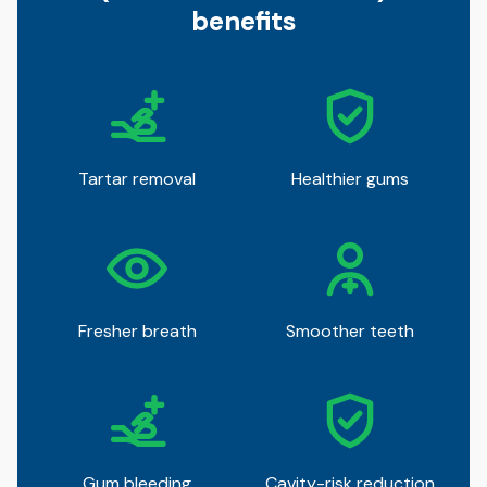
benefits
Tartar removal
Healthier gums
Fresher breath
Smoother teeth
Gum bleeding
Cavity-risk reduction