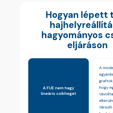
Hogyan lépett t
hajhelyreállítá
hagyományos cs
eljáráson
A mode
egyenké
graftok
hogy eg
A FUE nem hagy
lineáris csíkheget
távolíta
elkerül
társuló