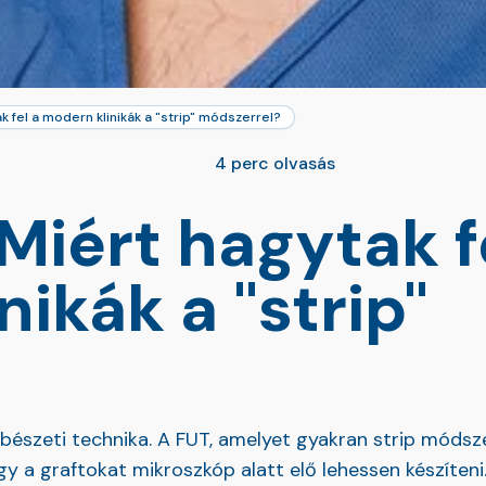
ak fel a modern klinikák a "strip" módszerrel?
4 perc olvasás
 Miért hagytak f
ikák a "strip"
ebészeti technika. A FUT, amelyet gyakran strip módsze
gy a graftokat mikroszkóp alatt elő lehessen készíteni.