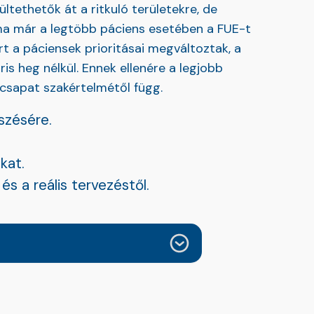
ltethetők át a ritkuló területekre, de
 ma már a legtöbb páciens esetében a FUE-t
t a páciensek prioritásai megváltoztak, a
is heg nélkül. Ennek ellenére a legjobb
i csapat szakértelmétől függ.
szésére.
kat.
s a reális tervezéstől.