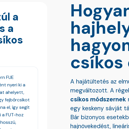
Hogyan
úl a
hajhely
s a
íkos
hagyo
csíkos 
rn FUE
A hajátültetés az elm
nt nyeri ki a
megváltozott. A rége
at ahelyett,
csíkos módszernek
n
y fejbőrcsíkot
na el, így segít
egy keskeny sávját táv
ni a FUT-hoz
Bár bizonyos esetek
 hosszú,
hajnövekedést, lineár