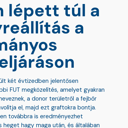
 lépett túl a
reállítás a
mányos
eljáráson
últ két évtizedben jelentősen
bbi FUT megközelítés, amelyet gyakran
eveznek, a donor területről a fejbőr
olítja el, majd ezt graftokra bontja.
ben továbbra is eredményezhet
is heget hagy maga után, és általában