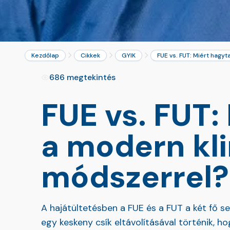
Kezdőlap
Cikkek
GYIK
FUE vs. FUT: Miért hagyt
686 megtekintés
FUE vs. FUT:
a modern klin
módszerrel?
A hajátültetésben a FUE és a FUT a két fő s
egy keskeny csík eltávolításával történik, ho