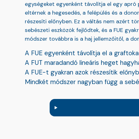
egységeket egyenként távolítja el egy apró p
eltérnek a hegesedés, a felépülés és a don
részesíti előnyben. Ez a váltás nem azért t
sebészeti eszközök fejlődtek, és a FUE gyakr
módszer továbbra is a haj jellemzőitől, a do
A FUE egyenként távolítja el a graftoka
A FUT maradandó lineáris heget hagyha
A FUE-t gyakran azok részesítik előnyb
Mindkét módszer nagyban függ a sebész 