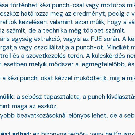
lítása történhet kézi punch-csal vagy motoros 
z eszköz határozza meg az eredményt, pedig a 
aftok kezelésén, valamint azon múlik, hogy a vál
köz számít, de a technika még többet számít.
áris egység extrakció, vagyis az FUE során. A ké
rgatja vagy oszcilláltatja a punch-ot. Mindkét
roll és a szövetkezelés terén. A kulcskérdés ne
t esetben melyik módszer a legmegfelelőbb, és
:
a kézi punch-okat kézzel működtetik, míg a 
úlik:
a sebész tapasztalata, a punch kiválasztá
mint maga az eszköz.
yobb beavatkozásoknál előnyös lehet, de a se
zést adhat:
ez bizonyos fejbőr- vagy hajtípusok