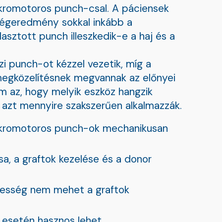
mikromotoros punch-csal. A páciensek
végeredmény sokkal inkább a
asztott punch illeszkedik-e a haj és a
zi punch-ot kézzel vezetik, míg a
 megközelítésnek megvannak az előnyei
m az, hogy melyik eszköz hangzik
 azt mennyire szakszerűen alkalmazzák.
mikromotoros punch-ok mechanikusan
sa, a graftok kezelése és a donor
besség nem mehet a graftok
 esetén hasznos lehet.