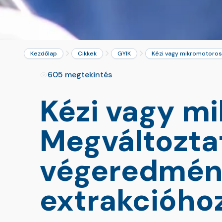
Kezdőlap
Cikkek
GYIK
Kézi vagy mikromotoros
605 megtekintés
Kézi vagy m
Megváltozta
végeredmén
extrakcióho