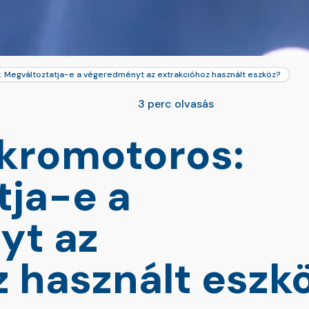
: Megváltoztatja-e a végeredményt az extrakcióhoz használt eszköz?
3 perc olvasás
ikromotoros:
tja-e a
yt az
z használt eszk