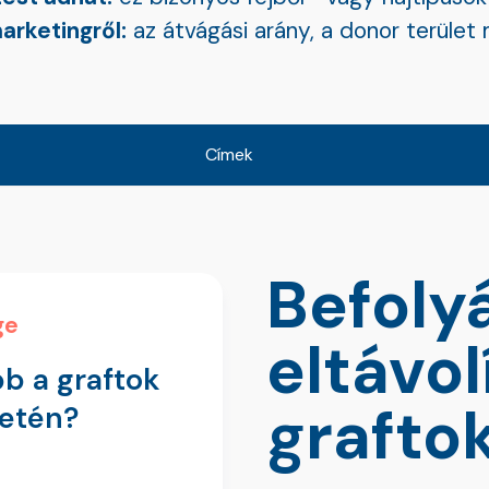
arketingről:
az átvágási arány, a donor terület
Címek
Befoly
ge
eltávol
bb a graftok
grafto
etén?