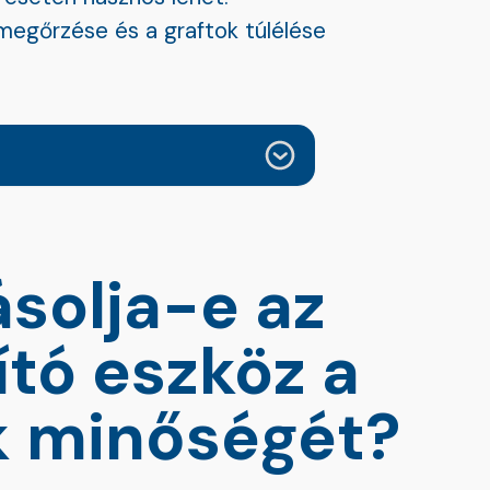
 megőrzése és a graftok túlélése
ásolja-e az
ító eszköz a
k minőségét?