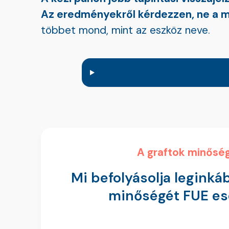
Az eredményekről kérdezzen, ne a m
többet mond, mint az eszköz neve.
A graftok minősé
Mi befolyásolja leginká
minőségét FUE es