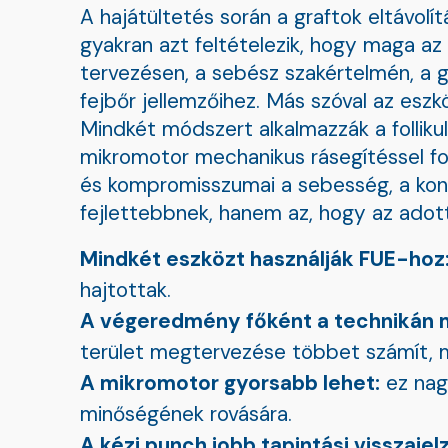
A hajátültetés során a graftok eltávo
gyakran azt feltételezik, hogy maga a
tervezésen, a sebész szakértelmén, a gr
fejbőr jellemzőihez. Más szóval az esz
Mindkét módszert alkalmazzák a follikul
mikromotor mechanikus rásegítéssel fo
és kompromisszumai a sebesség, a kont
fejlettebbnek, hanem az, hogy az adot
Mindkét eszközt használják FUE-hoz
hajtottak.
A végeredmény főként a technikán m
terület megtervezése többet számít, 
A mikromotor gyorsabb lehet:
ez nag
minőségének rovására.
A kézi punch jobb tapintási visszajel