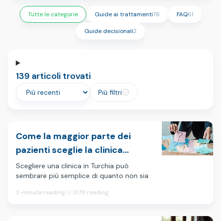
Tutte le categorie
Guide ai trattamenti
76
FAQ
61
Guide decisionali
2
139 articoli trovati
Più filtri
Come la maggior parte dei
pazienti sceglie la clinica
sbagliata in Turchia (e come
Scegliere una clinica in Turchia può
sembrare più semplice di quanto non sia
scegliere quella giusta)
in realtà.
3-minute reading
3178 reading
Apri alcuni siti web, scorri i social media,
leggi qualche recensione e inizi