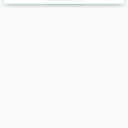
Lingu
Dalla scoperta alla guarigione
Trattamenti
Percorso
Come funziona HealRoad
Servizi
Cliniche
Articoli