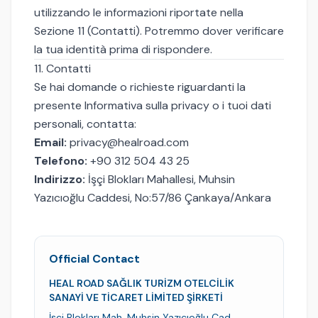
utilizzando le informazioni riportate nella
Sezione 11 (Contatti). Potremmo dover verificare
la tua identità prima di rispondere.
11. Contatti
Se hai domande o richieste riguardanti la
presente Informativa sulla privacy o i tuoi dati
personali, contatta:
Email:
privacy@healroad.com
Telefono:
+90 312 504 43 25
Indirizzo:
İşçi Blokları Mahallesi, Muhsin
Yazıcıoğlu Caddesi, No:57/86 Çankaya/Ankara
Official Contact
HEAL ROAD SAĞLIK TURİZM OTELCİLİK
SANAYİ VE TİCARET LİMİTED ŞİRKETİ
İşçi Blokları Mah. Muhsin Yazıcıoğlu Cad.