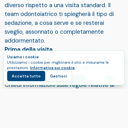
diverso rispetto a una visita standard. Il
team odontoiatrico ti spiegherà il tipo di
sedazione, a cosa serve e se resterai
sveglio, assonnato o completamente
addormentato.
Prima della visita
Condividi la tua storia clinica, eventuali
Usiamo i cookie
Utilizziamo i cookie per migliorare il sito e misurarne le
allergie e tutti i farmaci o integratori che
prestazioni.
Informativa sui cookie
assumi.
Accetta tutto
Gestisci
E
Inizia il tuo percorso
Lingu
Chiedi informazioni sulle regole relative al
digiuno, soprattutto per le sedazioni più
profonde.
Organizza il rientro a casa e valuta di
prenderti il resto della giornata libero.