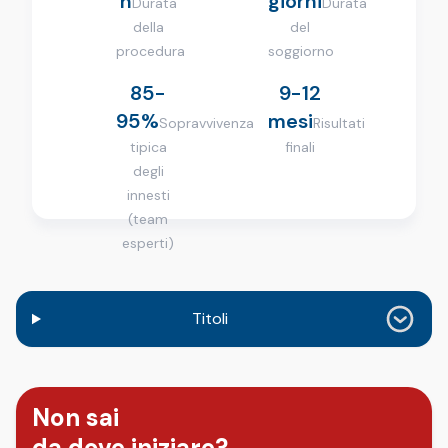
h
giorni
Durata
Durata
della
del
procedura
soggiorno
85-
9-12
95%
mesi
Sopravvivenza
Risultati
tipica
finali
degli
innesti
(team
esperti)
Titoli
Non sai
da dove iniziare?