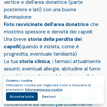
vertice e dell'area donatrice (parte
posteriore e lati) con una buona
illuminazione
Foto ravvicinate dell'area donatrice
che
mostrino spessore e densità dei capelli
Una breve
storia della perdita dei
capelli
(quando è iniziata, come è
progredita, eventuale familiarità)
La tua
storia clinica
, i farmaci attualmente
assunti, eventuali allergie, abitudine al fumo
e qualsiasi condizione del cuoio capelluto
Usiamo i cookie
Utilizziamo i cookie per migliorare il sito e misurarne le
Come viene valutata l'idoneità al Long DHI
prestazioni.
Informativa sui cookie
Durante la consulenza, il team si
Accetta tutto
Gestisci
E
Inizia il tuo percorso
Lingu
concentrerà sui fattori particolarmente