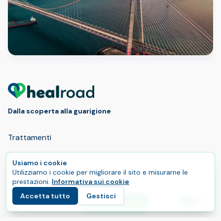
The Healing Journey
You Dream Of
Dalla scoperta alla guarigione
Trattamenti
Percorso
Usiamo i cookie
Come funziona HealRoad
Utilizziamo i cookie per migliorare il sito e misurarne le
prestazioni.
Informativa sui cookie
Servizi
Accetta tutto
Gestisci
E
Inizia il tuo percorso
Lingu
Cliniche