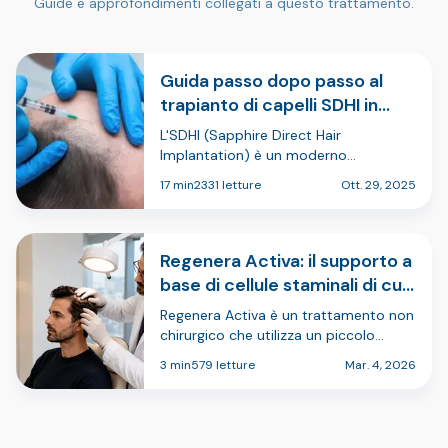
Guide e approfondimenti collegati a questo trattamento.
Guida passo dopo passo al
trapianto di capelli SDHI in
Turchia
L'SDHI (Sapphire Direct Hair
Implantation) è un moderno
approccio di ripristino dei capelli
17 min
2331 letture
Ott. 29, 2025
utilizzato in Turchia che combina
alcuni aspetti dell'impianto in stile DHI
con lame in zaffiro per la creazione dei
siti ricev…
Regenera Activa: il supporto a
base di cellule staminali di cui
il tuo trapianto di capelli ha
Regenera Activa è un trattamento non
bisogno.
chirurgico che utilizza un piccolo
campione del tessuto del cuoio
3 min
579 letture
Mar. 4, 2026
capelluto per creare una soluzione
ricca di cellule, che viene poi iniettata
nelle aree con diradamento dei capelli.
…