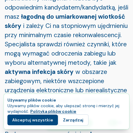
odpowiednim kandydatem/kandydatką, jeśli
masz
łagodną do umiarkowanej wiotkość
skóry
i zależy Ci na stopniowym ujędrnieniu
przy minimalnym czasie rekonwalescencji.
Specjalista sprawdzi również czynniki, które
mogą wymagać odroczenia zabiegu lub
wyboru alternatywnej metody, takie jak
aktywna infekcja skóry
w obszarze
zabiegowym, niektóre wszczepione
urządzenia elektroniczne lub nierealistyczne
oczekiwania (Thermage nie zastępuje
Używamy plików cookie
Używamy plików cookie, aby ulepszać stronę i mierzyć jej
chirurgicznego liftingu twarzy).
wydajność.
Polityka plików cookie
Akceptuj wszystkie
Zarządzaj
Ustalenie oczekiwań i planowanie wizyty
E
Rozpocznij swoją podróż
Język