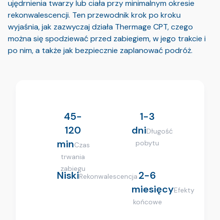
ujędrnienia twarzy lub ciała przy minimalnym okresie
rekonwalescencji. Ten przewodnik krok po kroku
wyjaśnia, jak zazwyczaj działa Thermage CPT, czego
można się spodziewać przed zabiegiem, w jego trakcie i
po nim, a także jak bezpiecznie zaplanować podróż.
45-
1-3
120
dni
Długość
min
pobytu
Czas
trwania
zabiegu
Niski
2-6
Rekonwalescencja
miesięcy
Efekty
końcowe