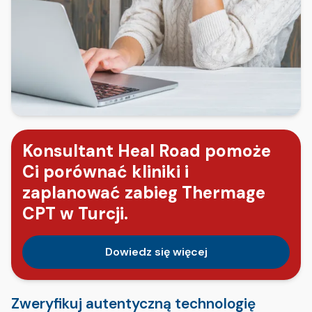
Konsultant Heal Road pomoże
Ci porównać kliniki i
zaplanować zabieg Thermage
CPT w Turcji.
Dowiedz się więcej
Zweryfikuj autentyczną technologię